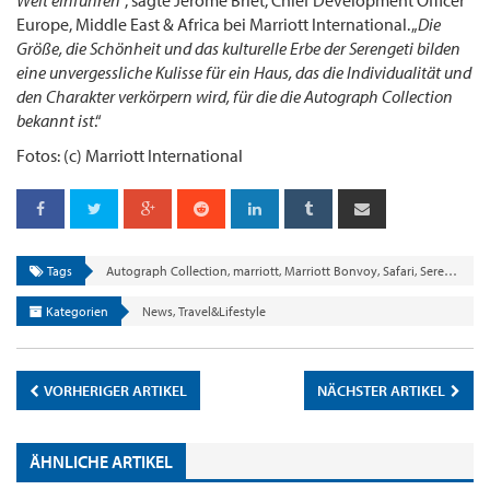
Europe, Middle East & Africa bei Marriott International. „
Die
Größe, die Schönheit und das kulturelle Erbe der Serengeti bilden
eine unvergessliche Kulisse für ein Haus, das die Individualität und
den Charakter verkörpern wird, für die die Autograph Collection
bekannt ist
.“
Fotos: (c) Marriott International
Tags
Autograph Collection
,
marriott
,
Marriott Bonvoy
,
Safari
,
Serengeti
,
T
Kategorien
News
,
Travel&Lifestyle
VORHERIGER ARTIKEL
NÄCHSTER ARTIKEL
ÄHNLICHE ARTIKEL