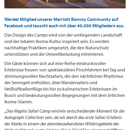
Werdet Mitglied unserer Marriott Bonvoy Community auf
Facebook und tauscht euch mit über 40.000 Mitgliedern aus.
Das Design des Camps wird von der umliegenden Landschaft
und der lokalen Ikoma-Kultur inspiriert sein. Es werden
nachhaltige Praktiken umgesetzt, die den Naturschutz
unterstützen und die Umweltbelastung minimieren.
Die Gäste können sich auf eine Reihe eindrucksvoller
Erlebnisse freuen: von spektakulären Pirschfahrten bei Tag und
stimmungsvollen Nachtsafaris, die den nächtlichen Rhythmus
der Serengeti enthüllen, über Wandersafaris und
Heißluftballonflüge bis hin zu kulinarischen Erlebnissen im
Busch und bedeutungsvollen Begegnungen mit dem örtlichen
Ikoma-Stamm.
„
Das Mapito Safari Camp wird ein entscheidender Moment für die
Autograph Collection sein, da wir damit das erste Safari-Erlebnis
der Marke in einem der atemberaubendsten Wildnisgebiete der
Welt einführen
“, sagte Jérôme Briet, Chief Development Officer