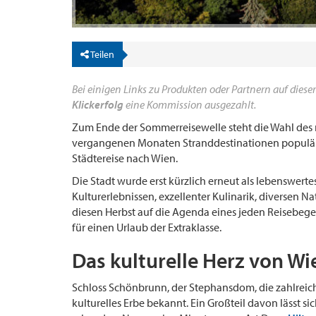
Teilen
Bei einigen Links zu Produkten oder Partnern auf dieser
Klickerfolg
eine Kommission ausgezahlt.
Zum Ende der Sommerreisewelle steht die Wahl des n
vergangenen Monaten Stranddestinationen populär w
Städtereise nach Wien.
Die Stadt wurde erst kürzlich erneut als lebenswerte
Kulturerlebnissen, exzellenter Kulinarik, diversen 
diesen Herbst auf die Agenda eines jeden Reisebegei
für einen Urlaub der Extraklasse.
Das kulturelle Herz von W
Schloss Schönbrunn, der Stephansdom, die zahlreich
kulturelles Erbe bekannt. Ein Großteil davon lässt s