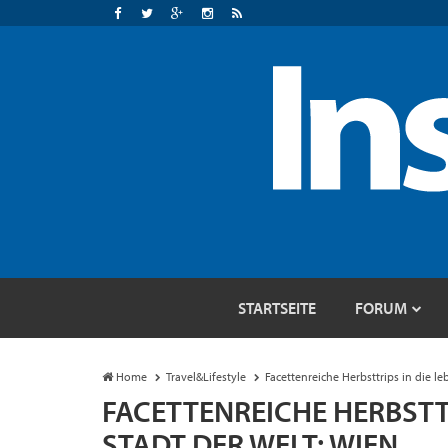
STARTSEITE
FORUM
Home
Travel&Lifestyle
Facettenreiche Herbsttrips in die l
FACETTENREICHE HERBSTT
STADT DER WELT: WIEN