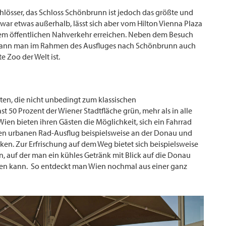
chlösser, das Schloss Schönbrunn ist jedoch das größte und
zwar etwas außerhalb, lässt sich aber vom Hilton Vienna Plaza
 dem öffentlichen Nahverkehr erreichen. Neben dem Besuch
 kann man im Rahmen des Ausfluges nach Schönbrunn auch
e Zoo der Welt ist.
ten, die nicht unbedingt zum klassischen
st 50 Prozent der Wiener Stadtfläche grün, mehr als in alle
Wien bieten ihren Gästen die Möglichkeit, sich ein Fahrrad
nen urbanen Rad-Ausflug beispielsweise an der Donau und
n. Zur Erfrischung auf dem Weg bietet sich beispielsweise
n, auf der man ein kühles Getränk mit Blick auf die Donau
en kann. So entdeckt man Wien nochmal aus einer ganz