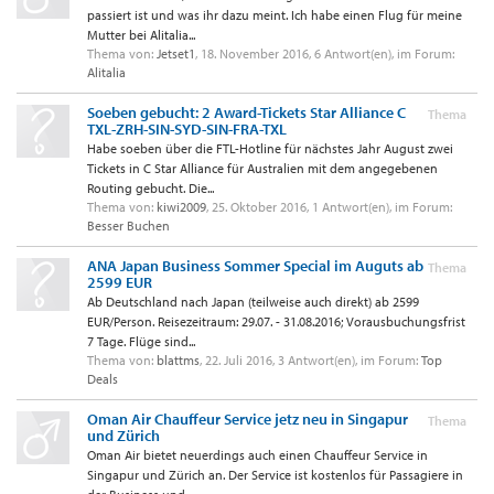
passiert ist und was ihr dazu meint. Ich habe einen Flug für meine
Mutter bei Alitalia...
Thema von:
Jetset1
,
18. November 2016
, 6 Antwort(en), im Forum:
Alitalia
Soeben gebucht: 2 Award-Tickets Star Alliance C
Thema
TXL-ZRH-SIN-SYD-SIN-FRA-TXL
Habe soeben über die FTL-Hotline für nächstes Jahr August zwei
Tickets in C Star Alliance für Australien mit dem angegebenen
Routing gebucht. Die...
Thema von:
kiwi2009
,
25. Oktober 2016
, 1 Antwort(en), im Forum:
Besser Buchen
ANA Japan Business Sommer Special im Auguts ab
Thema
2599 EUR
Ab Deutschland nach Japan (teilweise auch direkt) ab 2599
EUR/Person. Reisezeitraum: 29.07. - 31.08.2016; Vorausbuchungsfrist
7 Tage. Flüge sind...
Thema von:
blattms
,
22. Juli 2016
, 3 Antwort(en), im Forum:
Top
Deals
Oman Air Chauffeur Service jetz neu in Singapur
Thema
und Zürich
Oman Air bietet neuerdings auch einen Chauffeur Service in
Singapur und Zürich an. Der Service ist kostenlos für Passagiere in