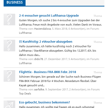
BUSINESS
2-4 evoucher gesucht Lufthansa Upgrade
Thema
Guten Morgen, ich suche 2 bis 4 evoucher zum Upgraden bei der
Lufthansa. Freue mich Angebote von euch. Vielen Dank im Voraus.
Thema von:
Haciendaloca
,
5. März 2018
, 0 Antwort(en), im Forum:
Lufthansa
(!) Kurzfristig: 2 eVoucher abzugeben
Thema
Hallo zusammen, ich hätte kurzfristig noch 2 eVoucher für
Lufthansa / StarAlliance abzugeben. Gültig bis 12.2017, d.h. bis
dahin muss das...
Thema von:
dido78
,
27. Dezember 2017
, 5 Antwort(en), im Forum:
Lufthansa
Flighttix - Business FRA-BKK Febr. 2018
Thema
Schönen Morgen, bin gerade auf der Suche nach Business-Flügen
FRA-BKK Februar 2018 für 4 Wochen. Reisedatum flexibel. Über
Kayak gesucht und...
Thema von:
aarfalke
,
9. September 2017
, 2 Antwort(en), im Forum:
Top Deals
Eco gebucht, business bekommen?
Thema
Hallo zusammen, Ich wollte mal fragen ob es euch schonmal