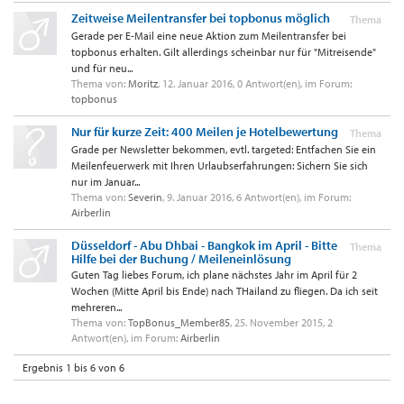
Zeitweise Meilentransfer bei topbonus möglich
Thema
Gerade per E-Mail eine neue Aktion zum Meilentransfer bei
topbonus erhalten. Gilt allerdings scheinbar nur für "Mitreisende"
und für neu...
Thema von:
Moritz
,
12. Januar 2016
, 0 Antwort(en), im Forum:
topbonus
Thema
Grade per Newsletter bekommen, evtl. targeted: Entfachen Sie ein
Meilenfeuerwerk mit Ihren Urlaubserfahrungen: Sichern Sie sich
nur im Januar...
Thema von:
Severin
,
9. Januar 2016
, 6 Antwort(en), im Forum:
Airberlin
Düsseldorf - Abu Dhbai - Bangkok im April - Bitte
Thema
Hilfe bei der Buchung / Meileneinlösung
Guten Tag liebes Forum, ich plane nächstes Jahr im April für 2
Wochen (Mitte April bis Ende) nach THailand zu fliegen. Da ich seit
mehreren...
Thema von:
TopBonus_Member85
,
25. November 2015
, 2
Antwort(en), im Forum:
Airberlin
Ergebnis 1 bis 6 von 6