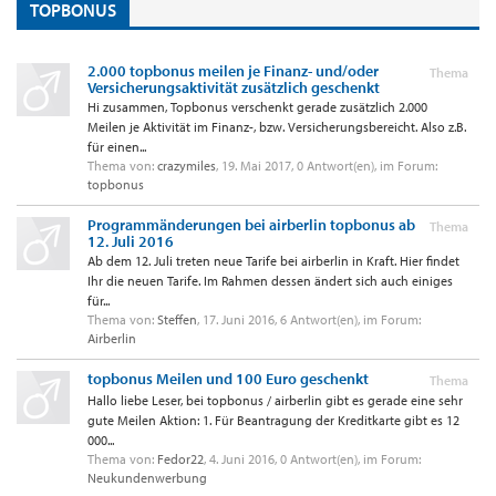
TOPBONUS
2.000 topbonus meilen je Finanz- und/oder
Thema
Versicherungsaktivität zusätzlich geschenkt
Hi zusammen, Topbonus verschenkt gerade zusätzlich 2.000
Meilen je Aktivität im Finanz-, bzw. Versicherungsbereicht. Also z.B.
für einen...
Thema von:
crazymiles
,
19. Mai 2017
, 0 Antwort(en), im Forum:
topbonus
Programmänderungen bei airberlin topbonus ab
Thema
12. Juli 2016
Ab dem 12. Juli treten neue Tarife bei airberlin in Kraft. Hier findet
Ihr die neuen Tarife. Im Rahmen dessen ändert sich auch einiges
für...
Thema von:
Steffen
,
17. Juni 2016
, 6 Antwort(en), im Forum:
Airberlin
topbonus Meilen und 100 Euro geschenkt
Thema
Hallo liebe Leser, bei topbonus / airberlin gibt es gerade eine sehr
gute Meilen Aktion: 1. Für Beantragung der Kreditkarte gibt es 12
000...
Thema von:
Fedor22
,
4. Juni 2016
, 0 Antwort(en), im Forum:
Neukundenwerbung