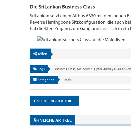
Die SriLankan Business Class
SriLankan setzt einen Airbus A330 mit dem neuen Bus
Reverse Herringbone Sitzkonfiguration, die auch bei
hat direkten Zugang zum Gang und lässt sich in ein fl
Teilen
Tags
Business Class
,
Malediven
,
Qatar Airways
,
SriLanka
Kategorien
Deals
VORHERIGER ARTIKEL
ÄHNLICHE ARTIKEL