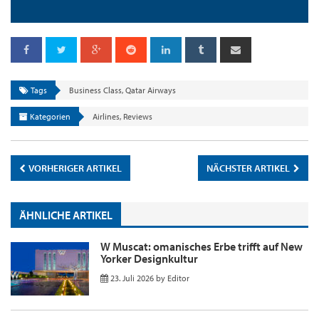
Tags
Business Class
,
Qatar Airways
Kategorien
Airlines
,
Reviews
VORHERIGER ARTIKEL
NÄCHSTER ARTIKEL
ÄHNLICHE ARTIKEL
W Muscat: omanisches Erbe trifft auf New
Yorker Designkultur
23. Juli 2026
by
Editor