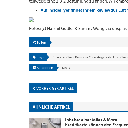
teilweise eine 2-3-2 Bestuhlung zu finden. Wir empf
Auf InsideFlyer findet Ihr ein Review zur Luf
Fotos: (c) Harshil Gudka & Sammy Wong via unsplas
Teilen
Tags
Business Class
,
Business Class Angebote
,
First Clas
Kategorien
Deals
VORHERIGER ARTIKEL
ÄHNLICHE ARTIKEL
Inhaber einer Miles & More
Kreditkarte können den Freque