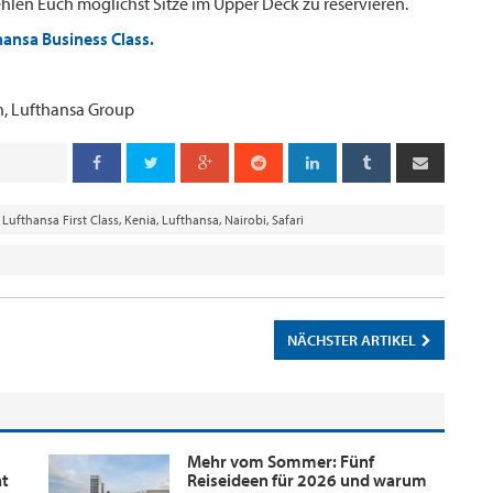
ehlen Euch möglichst Sitze im Upper Deck zu reservieren.
thansa Business Class.
h, Lufthansa Group
s Lufthansa First Class
,
Kenia
,
Lufthansa
,
Nairobi
,
Safari
NÄCHSTER ARTIKEL
Mehr vom Sommer: Fünf
nt
Reiseideen für 2026 und warum