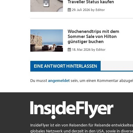
Traveller Status kaufen
29. Juli 2026
by
Editor
Wochenendtrips mit dem
Sommer Sale von Hilton
günstiger buchen
18. Mai 2026
by
Editor
EINE ANTWORT HINTERLASSEN
Du musst
angemeldet
sein, um einen Kommentar abzuge
InsideFlyer ist ein von Reisenden für Reisende entwickelte
globales Netzwerk und derzeit in den USA, sowie in divers