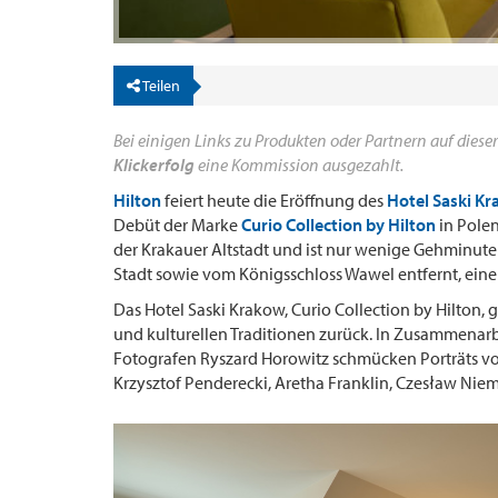
Teilen
Bei einigen Links zu Produkten oder Partnern auf dieser
Klickerfolg
eine Kommission ausgezahlt.
Hilton
feiert heute die Eröffnung des
Hotel Saski Kr
Debüt der Marke
Curio Collection by Hilton
in Polen
der Krakauer Altstadt und ist nur wenige Gehminut
Stadt sowie vom Königsschloss Wawel entfernt, einer
Das Hotel Saski Krakow, Curio Collection by Hilton, g
und kulturellen Traditionen zurück. In Zusammenar
Fotografen Ryszard Horowitz schmücken Porträts v
Krzysztof Penderecki, Aretha Franklin, Czesław Nie