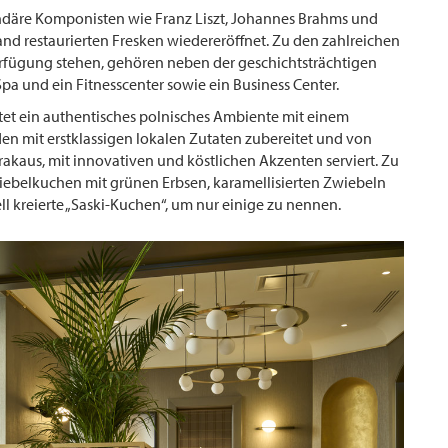
gendäre Komponisten wie Franz Liszt, Johannes Brahms und
nd restaurierten Fresken wiedereröffnet. Zu den zahlreichen
rfügung stehen, gehören neben der geschichtsträchtigen
a und ein Fitnesscenter sowie ein Business Center.
etet ein authentisches polnisches Ambiente mit einem
en mit erstklassigen lokalen Zutaten zubereitet und von
kaus, mit innovativen und köstlichen Akzenten serviert. Zu
iebelkuchen mit grünen Erbsen, karamellisierten Zwiebeln
l kreierte „Saski-Kuchen“, um nur einige zu nennen.