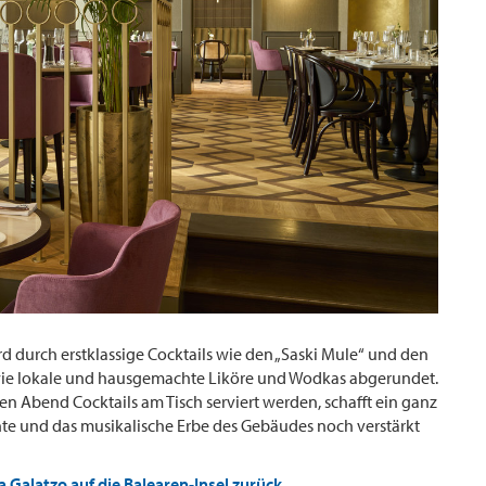
d durch erstklassige Cocktails wie den „Saski Mule“ und den
wie lokale und hausgemachte Liköre und Wodkas abgerundet.
en Abend Cocktails am Tisch serviert werden, schafft ein ganz
te und das musikalische Erbe des Gebäudes noch verstärkt
a Galatzo auf die Balearen-Insel zurück