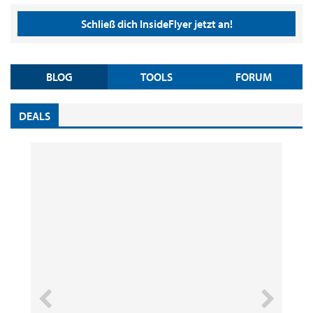
Schließ dich InsideFlyer jetzt an!
BLOG
TOOLS
FORUM
DEALS