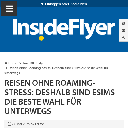
Einloggen oder Anmelden
Home
Travel&Lifestyle
Reisen ohne Roaming-Stress: Deshalb sind eSims die beste Wahl für
unterwegs
REISEN OHNE ROAMING-
STRESS: DESHALB SIND ESIMS
DIE BESTE WAHL FÜR
UNTERWEGS
27. Mai 2025
by
Editor