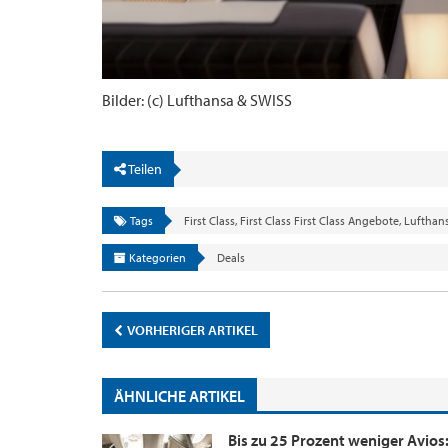
Bilder: (c) Lufthansa & SWISS
Teilen
Tags
First Class
,
First Class First Class Angebote
,
Lufthan
Kategorien
Deals
VORHERIGER ARTIKEL
ÄHNLICHE ARTIKEL
Bis zu 25 Prozent weniger Avios