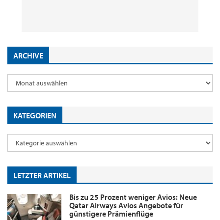
8. August 2026
29. Juli 2026
2. Juni 2026
18. Mai 2026
by
by
by
by
Editor
Editor
Editor
Editor
ARCHIVE
KATEGORIEN
LETZTER ARTIKEL
Bis zu 25 Prozent weniger Avios: Neue
Qatar Airways Avios Angebote für
günstigere Prämienflüge