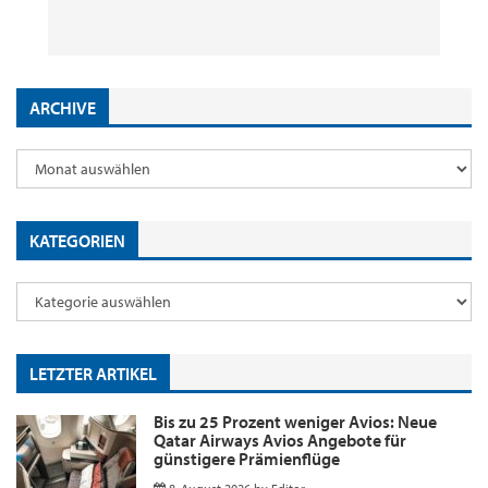
8. August 2026
29. Juli 2026
2. Juni 2026
18. Mai 2026
by
by
by
by
Editor
Editor
Editor
Editor
ARCHIVE
KATEGORIEN
LETZTER ARTIKEL
Bis zu 25 Prozent weniger Avios: Neue
Qatar Airways Avios Angebote für
günstigere Prämienflüge