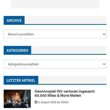
29. Juli 2026
2. Juni 2026
18. Mai 2026
9. Januar 2026
by
by
by
by
Editor
Editor
Editor
Editor
ARCHIVE
KATEGORIEN
LETZTER ARTIKEL
Gewinnspiel: Wir verlosen ingesamt
60.000 Miles & More Meilen
4. August 2026
by
Editor