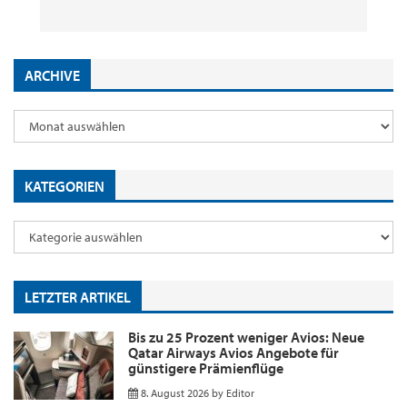
8. August 2026
29. Juli 2026
2. Juni 2026
18. Mai 2026
by
by
by
by
Editor
Editor
Editor
Editor
ARCHIVE
KATEGORIEN
LETZTER ARTIKEL
Bis zu 25 Prozent weniger Avios: Neue
Qatar Airways Avios Angebote für
günstigere Prämienflüge
8. August 2026
by
Editor