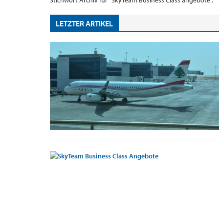
Stichwort Archiv für "SkyTeam Business Class angebote".
LETZTER ARTIKEL