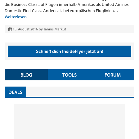
die Business Class auf Flügen innerhalb Amerikas als United Airlines
Domestic First Class. Anders als bei europäischen Fluglinien…
Weiterlesen
15. August 2016
by
Jannis Markut
Schließ dich InsideFlyer jetzt an!
BLOG
TOOLS
FORUM
DEALS