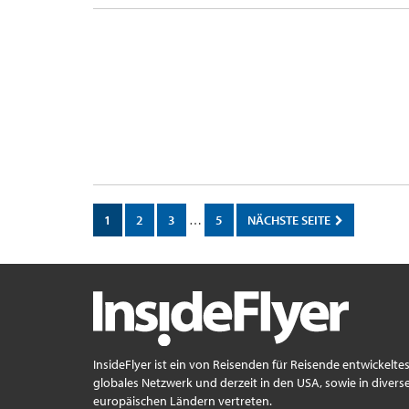
1
2
3
…
5
NÄCHSTE SEITE
InsideFlyer ist ein von Reisenden für Reisende entwickelte
globales Netzwerk und derzeit in den USA, sowie in divers
europäischen Ländern vertreten.