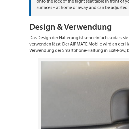
onto the lock of the flight seat table in front of y
surfaces – at home or away and can be adjusted i
Design & Verwendung
Das Design der Halterung ist sehr einfach, sodass s
verwenden lässt. Der AIRMATE Mobile wird an der Ha
Verwendung der Smartphone-Haltung in Exit-Row, bz