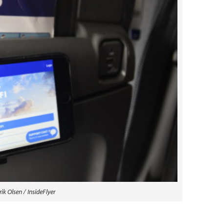
ik Olsen / InsideFlyer