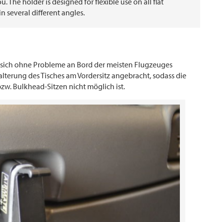
ou. The holder is designed for flexible use on all flat
n several different angles.
ie sich ohne Probleme an Bord der meisten Flugzeuges
lterung des Tisches am Vordersitz angebracht, sodass die
w. Bulkhead-Sitzen nicht möglich ist.