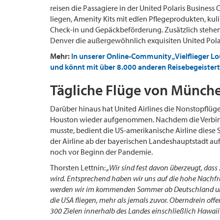
reisen die Passagiere in der United Polaris Business
liegen, Amenity Kits mit edlen Pflegeprodukten, k
Check-in und Gepäckbeförderung. Zusätzlich stehe
Denver die außergewöhnlich exquisiten United Pola
Mehr:
In unserer Online-Community „Vielflieger L
und könnt mit über 8.000 anderen Reisebegeistert
Tägliche Flüge von Münch
Darüber hinaus hat United Airlines die Nonstopflü
Houston wieder aufgenommen. Nachdem die Verbi
musste, bedient die US-amerikanische Airline diese 
der Airline ab der bayerischen Landeshauptstadt auf
noch vor Beginn der Pandemie.
Thorsten Lettnin: „
Wir sind fest davon überzeugt, dass
wird. Entsprechend haben wir uns auf die hohe Nachfra
werden wir im kommenden Sommer ab Deutschland und
die USA fliegen, mehr als jemals zuvor. Oberndrein off
300 Zielen innerhalb des Landes einschließlich Hawaii