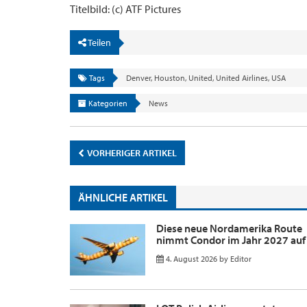
Titelbild: (c) ATF Pictures
Teilen
Tags
Denver
,
Houston
,
United
,
United Airlines
,
USA
Kategorien
News
VORHERIGER ARTIKEL
ÄHNLICHE ARTIKEL
Diese neue Nordamerika Route
nimmt Condor im Jahr 2027 auf
4. August 2026
by
Editor