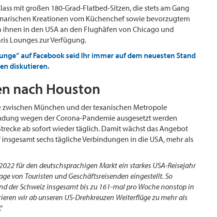
 Class mit großen 180-Grad-Flatbed-Sitzen, die stets am Gang
ulinarischen Kreationen vom Küchenchef sowie bevorzugtem
n ihnen in den USA an den Flughäfen von Chicago und
ris Lounges zur Verfügung.
ounge“ auf Facebook seid Ihr immer auf dem neuesten Stand
en diskutieren.
en nach Houston
ge zwischen München und der texanischen Metropole
ndung wegen der Corona-Pandemie ausgesetzt werden
Strecke ab sofort wieder täglich. Damit wächst das Angebot
 insgesamt sechs tägliche Verbindungen in die USA, mehr als
 2022 für den deutschsprachigen Markt ein starkes USA-Reisejahr
ge von Touristen und Geschäftsreisenden eingestellt. So
 der Schweiz insgesamt bis zu 161-mal pro Woche nonstop in
erieren wir ab unseren US-Drehkreuzen Weiterflüge zu mehr als
.“