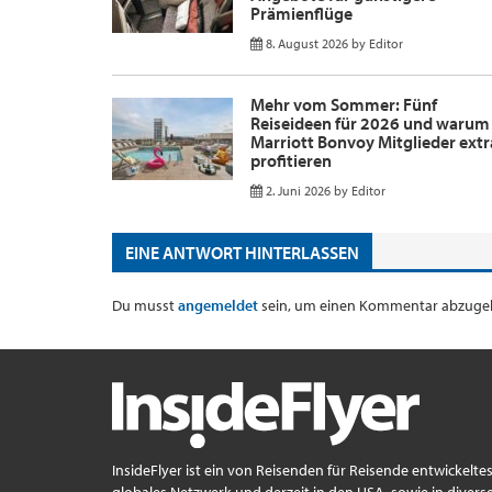
Prämienflüge
8. August 2026
by
Editor
Mehr vom Sommer: Fünf
Reiseideen für 2026 und warum
Marriott Bonvoy Mitglieder extr
profitieren
2. Juni 2026
by
Editor
EINE ANTWORT HINTERLASSEN
Du musst
angemeldet
sein, um einen Kommentar abzuge
InsideFlyer ist ein von Reisenden für Reisende entwickelte