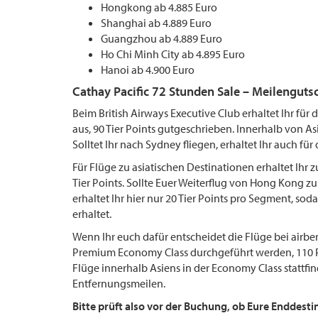
Hongkong ab 4.885 Euro
Shanghai ab 4.889 Euro
Guangzhou ab 4.889 Euro
Ho Chi Minh City ab 4.895 Euro
Hanoi ab 4.900 Euro
Cathay Pacific 72 Stunden Sale – Meilengutsc
Beim British Airways Executive Club erhaltet Ihr f
aus, 90 Tier Points gutgeschrieben. Innerhalb von As
Solltet Ihr nach Sydney fliegen, erhaltet Ihr auch fü
Für Flüge zu asiatischen Destinationen erhaltet Ihr
Tier Points. Sollte Euer Weiterflug von Hong Kong zu
erhaltet Ihr hier nur 20 Tier Points pro Segment, sod
erhaltet.
Wenn Ihr euch dafür entscheidet die Flüge bei airberl
Premium Economy Class durchgeführt werden, 110 P
Flüge innerhalb Asiens in der Economy Class stattfi
Entfernungsmeilen.
Bitte prüft also vor der Buchung, ob Eure Enddes