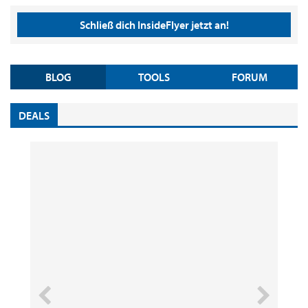
Schließ dich InsideFlyer jetzt an!
BLOG
TOOLS
FORUM
DEALS