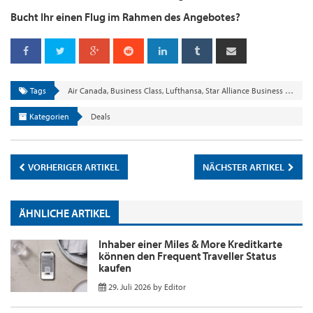
Bucht Ihr einen Flug im Rahmen des Angebotes?
Tags
Air Canada
,
Business Class
,
Lufthansa
,
Star Alliance Business Class Sale
Kategorien
Deals
VORHERIGER ARTIKEL
NÄCHSTER ARTIKEL
ÄHNLICHE ARTIKEL
Inhaber einer Miles & More Kreditkarte
können den Frequent Traveller Status
kaufen
29. Juli 2026
by
Editor