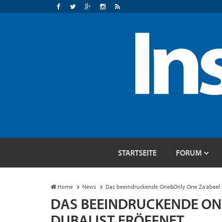
STARTSEITE
FORUM
Home
News
Das beeindruckende One&Only One Za’abeel in
DAS BEEINDRUCKENDE ONE
DUBAI IST ERÖFFNET