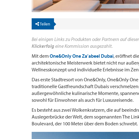
Teilen
Bei einigen Links zu Produkten oder Partnern auf dieser
Klickerfolg
eine Kommission ausgezahlt.
Mit dem
One&Only One Za’abeel Dubai
, eröffnet d
architektonische Meisterwerk bietet nicht nur auße
Wellnesskonzept und individuelle Erlebnisse im Zen
Das erste Stadtresort von One&Only, One&Only One Z
traditionelle Gastfreundschaft Dubais verschmelzen
außergewöhnliche kulinarische Momente, spannend
sowohl für Einwohner als auch für Luxusreisende.
Es besteht aus zwei Wolkenkratzern, die auf beeind
Auslegerbrücke der Welt, dem sogenannten The Link, 
Boulevard, der 100 Meter über dem Boden schwebt.