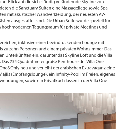
Grad-Blick auf die sich ständig verändernde Skyline von
bieten die Sanctuary Suiten eine Massageliege sowie Spa-
en mit akustischer Wandverkleidung, der neuesten AV-
ästen ausgestattet sind. Die Urban Suite wurde speziell für
nen hochmodernen Tagungsraum für private Meetings und
ereichen, inklusive einer beeindruckenden Lounge mit
r bis zu zehn Personen und einem privaten Wohnzimmer. Das
 Unterkünften ein, darunter das Skyline Loft und die Villa
. Das 755 Quadratmeter große Penthouse der Villa One
on One&Only neu und verleiht der arabischen Extravaganz eine
ajlis (Empfangslounge), ein Infinity-Pool im Freien, eigenes
wendungen, sowie ein Privatkoch lassen in der Villa One