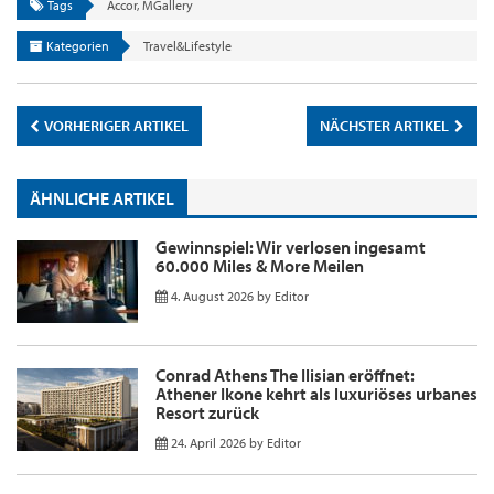
Tags
Accor
,
MGallery
Kategorien
Travel&Lifestyle
VORHERIGER ARTIKEL
NÄCHSTER ARTIKEL
ÄHNLICHE ARTIKEL
Gewinnspiel: Wir verlosen ingesamt
60.000 Miles & More Meilen
4. August 2026
by
Editor
Conrad Athens The Ilisian eröffnet:
Athener Ikone kehrt als luxuriöses urbanes
Resort zurück
24. April 2026
by
Editor