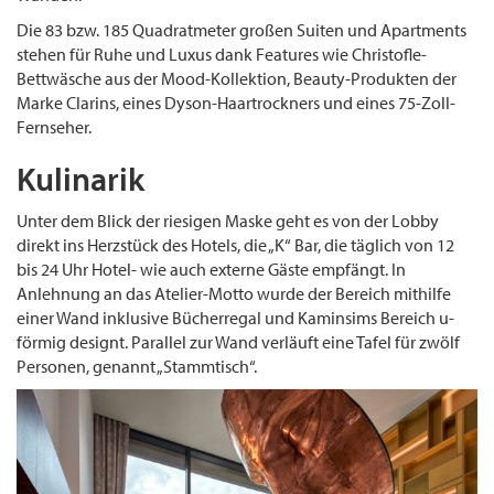
Die 83 bzw. 185 Quadratmeter großen Suiten und Apartments
stehen für Ruhe und Luxus dank Features wie Christofle-
Bettwäsche aus der Mood-Kollektion, Beauty-Produkten der
Marke Clarins, eines Dyson-Haar­trockners und eines 75-Zoll-
Fernseher.
Kulinarik
Unter dem Blick der riesigen Maske geht es von der Lobby
direkt ins Herzstück des Hotels, die „K“ Bar, die täglich von 12
bis 24 Uhr Hotel- wie auch externe Gäste empfängt. In
Anlehnung an das Atelier-Motto wurde der Bereich mithilfe
einer Wand inklusive Bücherregal und Kaminsims Bereich u-
förmig designt. Parallel zur Wand verläuft eine Tafel für zwölf
Personen, genannt „Stammtisch“.