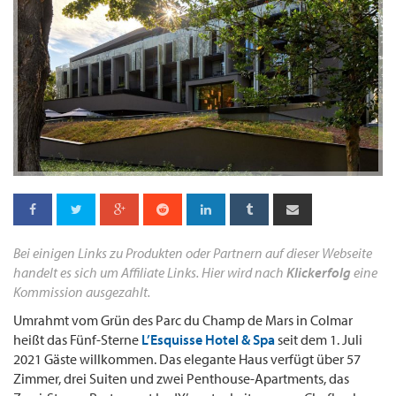
Bei einigen Links zu Produkten oder Partnern auf dieser Webseite
handelt es sich um Affiliate Links. Hier wird nach
Klickerfolg
eine
Kommission ausgezahlt.
Umrahmt vom Grün des Parc du Champ de Mars in Colmar
heißt das Fünf-Sterne
L’Esquisse Hotel & Spa
seit dem 1. Juli
2021 Gäste willkommen. Das elegante Haus verfügt über 57
Zimmer, drei Suiten und zwei Penthouse-Apartments, das