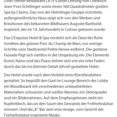
Zwei-Sterne-Restaurant Le JY’s unter Leitung von Chefkoch
Jean-Yves Schillinger sowie einen 500 Quadratmeter großen
Spa by Clarins. Das von der Helmlinger Gruppe errichtete,
außergewöhnliche Haus zeigt sich von den Werken und
Kreationen des bekannten Bildhauers Auguste Bartholdi
inspiriert, der im 19. Jahrhundert in Colmar geboren wurde.
Das L’Esquisse Hotel & Spa versteht sich als Oase der Ruhe
inmitten des grünen Parc du Champ de Mars, nur wenige
Schritte vom Stadtviertel Petite Venise entfernt. Die goldene
Fassade fügt sich nahtlos in die Umgebung ein. Die Elemente
Kunst, Natur und das Elsass ziehen sich wie ein roter Faden
durch das bis ins kleinste Detail stilvoll gestaltete Hotel.
Das Hotel wurde nach dem Vorbild eines Künstlerateliers
gestaltet. So begrüßt den Gast im Lounge-Bereich der Lobby
ein Moodboard mit verschiedenen unbearbeiteten
Materialien: schwarzer und weißer Marmor, ein Steinquader
und ein Bilderrahmen. Auf dem Empfangstresen steht ein
Kupferblech, das an den Saum des Gewands der Freiheitsstatue
erinnert. Und die „K“ Bar ziert eine riesige, vom Gesicht der
Freiheitsstatue inspirierte Maske.