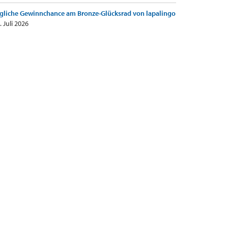
gliche Gewinnchance am Bronze-Glücksrad von lapalingo
. Juli 2026