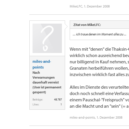
MikeLFC
,
1. Dezember 2008
Zitat von MikeLFC:
... ich traue denen im Moment alles zu ...
Wenn mit "denen" die Thaksin-G
wirklich schon ausreichend be
miles-and-
nur billigend in Kauf nehmen
points
Granaten herbeiführen wollen,
Nach
inzwischen wirklich fast alles 
Verwarnungen
dauerhaft verreist
Alles im Dienste des verurteilt
(User ist permanent
gesperrt)
doch noch schnell eine Verfas
einem Pauschal-"Freispruch" v
Beiträge:
48.787
Likes:
1
an die Macht und an "sein" (=
miles-and-points
,
1. Dezember 2008