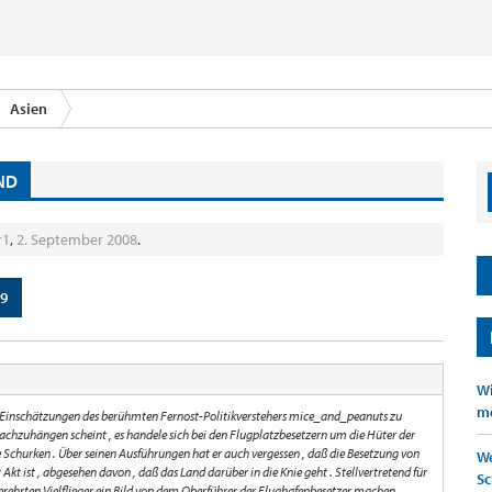
Asien
AND
r1
,
2. September 2008
.
9
Wi
mö
den Einschätzungen des berühmten Fernost-Politikverstehers mice_and_peanuts zu
hzuhängen scheint , es handele sich bei den Flugplatzbesetzern um die Hüter der
Schurken . Über seinen Ausführungen hat er auch vergessen , daß die Besetzung von
We
Akt ist , abgesehen davon , daß das Land darüber in die Knie geht . Stellvertretend für
Sc
erehrten Vielflieger ein Bild von dem Oberführer der Flughafenbesetzer machen ,