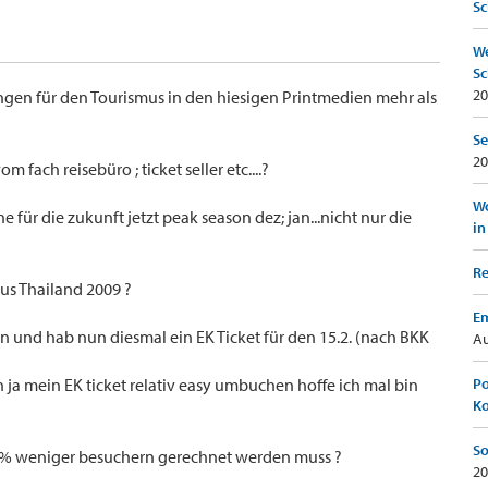
Sc
We
Sc
20
ngen für den Tourismus in den hiesigen Printmedien mehr als
Se
20
 fach reisebüro ; ticket seller etc....?
Wo
ne für die zukunft jetzt peak season dez; jan...nicht nur die
in
Re
mus Thailand 2009 ?
Em
en und hab nun diesmal ein EK Ticket für den 15.2. (nach BKK
Au
 ja mein EK ticket relativ easy umbuchen hoffe ich mal bin
Po
K
So
 50% weniger besuchern gerechnet werden muss ?
20