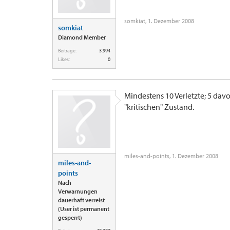
somkiat
,
1. Dezember 2008
somkiat
Diamond Member
Beiträge:
3.994
Likes:
0
Mindestens 10 Verletzte; 5 dav
"kritischen" Zustand.
miles-and-points
,
1. Dezember 2008
miles-and-
points
Nach
Verwarnungen
dauerhaft verreist
(User ist permanent
gesperrt)