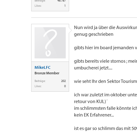
Beiträge:
48.787
Likes:
1
Nun wird ja über die Auswirku
genug geschrieben
gibts hier im board jemanden vom
gibts bereits viele stornos ; mei
MikeLFC
umbucherei jetzt....
Bronze Member
wie seht Ihr den Sektor Touris
Beiträge:
202
Likes:
0
ich war zuletzt im oktober unt
retour von KUL)´
im schlimmsten falle könnte ich
kein EK Erfahrener...
ist es gar so schlimm das mit