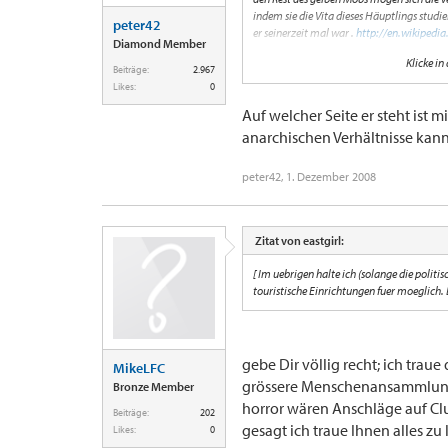
indem sie die Vita dieses Häuptlings studi
peter42
er seinerzeit mal war .
http://en.wikipedi
Diamond Member
Klicke in
Es handelt ( sich ) bei den Aus (führungen 
Beiträge:
2.967
zweigleisiger ) Überlegungen , die - könnte m
Likes:
0
Auf welcher Seite er steht ist 
anarchischen Verhältnisse kann
peter42
,
1. Dezember 2008
Zitat von eastgirl:
[ Im uebrigen halte ich (solange die politi
touristische Einrichtungen fuer moeglich. 
gebe Dir völlig recht; ich tr
MikeLFC
grössere Menschenansammlungen
Bronze Member
horror wären Anschläge auf Clu
Beiträge:
202
gesagt ich traue Ihnen alles zu l
Likes:
0