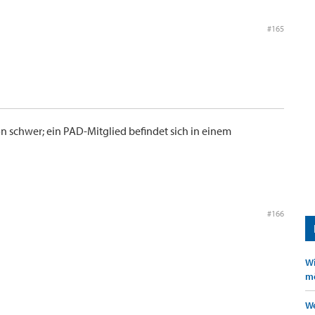
#165
on schwer; ein PAD-Mitglied befindet sich in einem
#166
Wi
mö
We