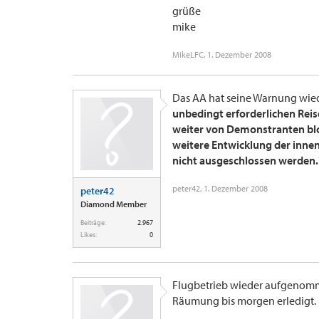
grüße
mike
MikeLFC
,
1. Dezember 2008
Das AA hat seine Warnung wiede
unbedingt erforderlichen Reis
weiter von Demonstranten bloc
weitere Entwicklung der innenp
nicht ausgeschlossen werden.
peter42
,
1. Dezember 2008
peter42
Diamond Member
Beiträge:
2.967
Likes:
0
Flugbetrieb wieder aufgenomm
Räumung bis morgen erledigt.