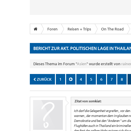
Foren
Reisen + Trips
On The Road
BERICHT ZUR AKT. POLITISCHEN LAGE IN THAIL
Dieses Thema im Forum "
Asien
" wurde erstellt von
raine
ZURÜCK
1
4
5
6
7
8
Zitat von somkiat:
Ich darf die Gelegenheit ergreifen , vor 
warnen , der momentan dem Irrglauben nac
Demokratie und bei den "Anderen " um die 
Flughäfen auch in Thailand ein krimineller 
den Rest des gelben Mobs mögen sich die v