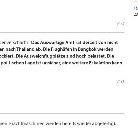
Tä
23
#167
r verschärft: "
Das Auswärtige Amt rät derzeit von nicht
en nach Thailand ab. Die Flughäfen in Bangkok werden
kiert. Die Ausweichflugplätze sind hoch belastet. Die
olitischen Lage ist unsicher, eine weitere Eskalation kann
"
#168
en. Frachtmaschinen werden bereits wieder abgefertigt.