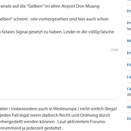
ranate auf die "Gelben" im alten Airport Don Muang
Po
Gelben" scheint - wie vorhergesehen und hier auch schon
Pr
Se
atales Signal gesetzt zu haben. Leider in die völlig falsche
NY
#164
Er
Fl
Lu
Ca
20
up
ber ( insbesondere auch in Westeuropa ) nicht wirlich illegal
 jeden Fall legal wenn dadurch Recht und Ordnung durch
De
rhergestellt werden können . Laut aktiviertem Forums-
nenmord ja jederzeit gestattet .