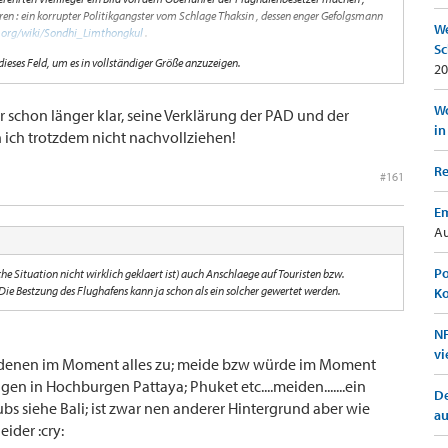
eren : ein korrupter Politikgangster vom Schlage Thaksin , dessen enger Gefolgsmann
We
a.org/wiki/Sondhi_Limthongkul
.
Sc
 dieses Feld, um es in vollständiger Größe anzuzeigen.
) des mice_and_peanuts demzufolge um eine Sorte eingleisiger ( soll heißen : nicht
20
an sagen- ( jedenfalls hier ) - allenfalls -
seine
Thais unterstützen würden .
Wo
mir schon länger klar, seine Verklärung der PAD und der
in
 ich trotzdem nicht nachvollziehen!
Re
#161
Em
Au
Po
sche Situation nicht wirklich geklaert ist) auch Anschlaege auf Touristen bzw.
Die Bestzung des Flughafens kann ja schon als ein solcher gewertet werden.
K
NF
vi
aue denen im Moment alles zu; meide bzw würde im Moment
 in Hochburgen Pattaya; Phuket etc....meiden.......ein
De
bs siehe Bali; ist zwar nen anderer Hintergrund aber wie
a
eider :cry: