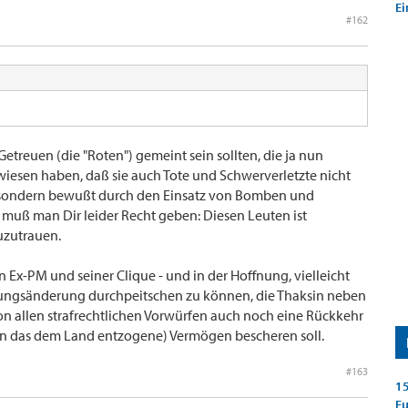
Ei
#162
etreuen (die "Roten") gemeint sein sollten, die ja nun
wiesen haben, daß sie auch Tote und Schwerverletzte nicht
, sondern bewußt durch den Einsatz von Bomben und
 muß man Dir leider Recht geben: Diesen Leuten ist
zuzutrauen.
en Ex-PM und seiner Clique - und in der Hoffnung, vielleicht
sungsänderung durchpeitschen zu können, die Thaksin neben
on allen strafrechtlichen Vorwürfen auch noch eine Rückkehr
 an das dem Land entzogene) Vermögen bescheren soll.
#163
15
E