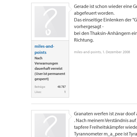
Gerade ist schon wieder eine G
abgefeuert worden.
Das einseitige Einlenken der "
vorhergesagt -
bei den Thaksin-Anhängern ein f
Richtung.
miles-and-
points
miles-and-points
,
1. Dezember 2008
Nach
Verwarnungen
dauerhaft verreist
(User ist permanent
gesperrt)
Beiträge:
48.787
Likes:
1
Granaten werfen ist zwar doof a
. Nach meinem Verständnis auf
tapfere Freiheitskämpfer wiede
Tyrannometer m_a_pee ist Tyran