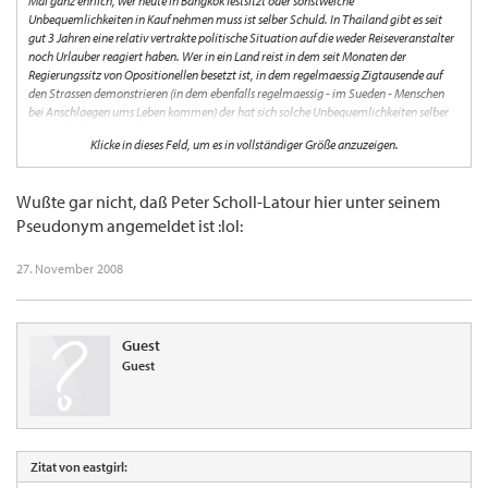
Mal ganz ehrlich, wer heute in Bangkok festsitzt oder sonstwelche
Unbequemlichkeiten in Kauf nehmen muss ist selber Schuld. In Thailand gibt es seit
gut 3 Jahren eine relativ vertrakte politische Situation auf die weder Reiseveranstalter
noch Urlauber reagiert haben. Wer in ein Land reist in dem seit Monaten der
Regierungssitz von Opositionellen besetzt ist, in dem regelmaessig Zigtausende auf
den Strassen demonstrieren (in dem ebenfalls regelmaessig - im Sueden - Menschen
bei Anschlaegen ums Leben kommen) der hat sich solche Unbequemlichkeiten selber
zuzuschreiben und sollte zumindest nicht jammern. Spaestens seit die PAD den
Klicke in dieses Feld, um es in vollständiger Größe anzuzeigen.
Flughafen in Phuket im Visier hatte, haette jedem klar sein koennen das die Situation
wie sie ist eintritt. Man kann eigentlich froh sein das dort alles noch so besonnen von
statten geht.
Wußte gar nicht, daß Peter Scholl-Latour hier unter seinem
Pseudonym angemeldet ist :lol:
27. November 2008
Guest
Guest
Zitat von eastgirl: