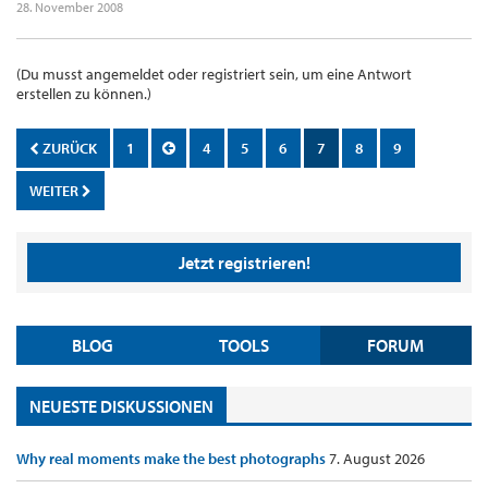
28. November 2008
(Du musst angemeldet oder registriert sein, um eine Antwort
erstellen zu können.)
ZURÜCK
1
4
5
6
7
8
9
WEITER
Jetzt registrieren!
BLOG
TOOLS
FORUM
NEUESTE DISKUSSIONEN
Why real moments make the best photographs
7. August 2026