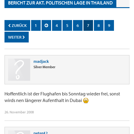
BERICHT ZUR AKT. POLITISCHEN LAGE IN THAILAND
ZURÜCK
1
4
5
6
7
8
9
WEITER
madjack
Silver Member
Hoffentlich ist der Flughafen bis Sonntag wieder frei, sonst
wirds nen längerer Aufenthalt in Dubai
26. November 2008
peter42