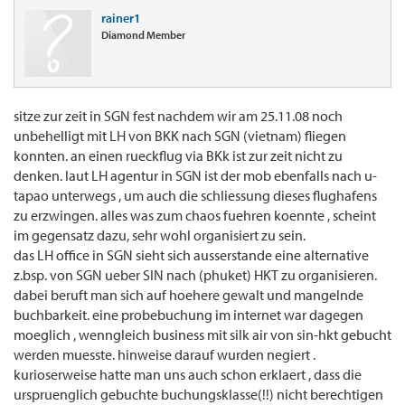
rainer1
Diamond Member
sitze zur zeit in SGN fest nachdem wir am 25.11.08 noch
unbehelligt mit LH von BKK nach SGN (vietnam) fliegen
konnten. an einen rueckflug via BKk ist zur zeit nicht zu
denken. laut LH agentur in SGN ist der mob ebenfalls nach u-
tapao unterwegs , um auch die schliessung dieses flughafens
zu erzwingen. alles was zum chaos fuehren koennte , scheint
im gegensatz dazu, sehr wohl organisiert zu sein.
das LH office in SGN sieht sich ausserstande eine alternative
z.bsp. von SGN ueber SIN nach (phuket) HKT zu organisieren.
dabei beruft man sich auf hoehere gewalt und mangelnde
buchbarkeit. eine probebuchung im internet war dagegen
moeglich , wenngleich business mit silk air von sin-hkt gebucht
werden muesste. hinweise darauf wurden negiert .
kurioserweise hatte man uns auch schon erklaert , dass die
urspruenglich gebuchte buchungsklasse(!!) nicht berechtigen