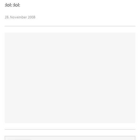
:lol: :lol:
28. November 2008