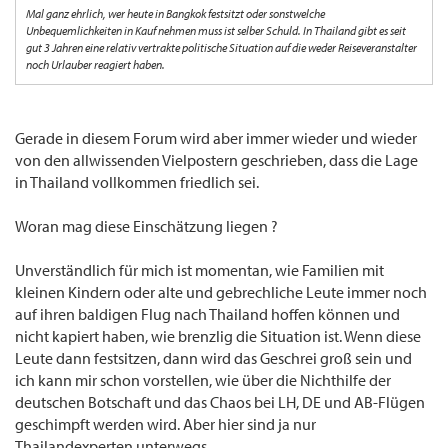
Mal ganz ehrlich, wer heute in Bangkok festsitzt oder sonstwelche
Unbequemlichkeiten in Kauf nehmen muss ist selber Schuld. In Thailand gibt es seit
gut 3 Jahren eine relativ vertrakte politische Situation auf die weder Reiseveranstalter
noch Urlauber reagiert haben.
Gerade in diesem Forum wird aber immer wieder und wieder
von den allwissenden Vielpostern geschrieben, dass die Lage
in Thailand vollkommen friedlich sei.
Woran mag diese Einschätzung liegen ?
Unverständlich für mich ist momentan, wie Familien mit
kleinen Kindern oder alte und gebrechliche Leute immer noch
auf ihren baldigen Flug nach Thailand hoffen können und
nicht kapiert haben, wie brenzlig die Situation ist. Wenn diese
Leute dann festsitzen, dann wird das Geschrei groß sein und
ich kann mir schon vorstellen, wie über die Nichthilfe der
deutschen Botschaft und das Chaos bei LH, DE und AB-Flügen
geschimpft werden wird. Aber hier sind ja nur
Thailandexperten unterwegs.