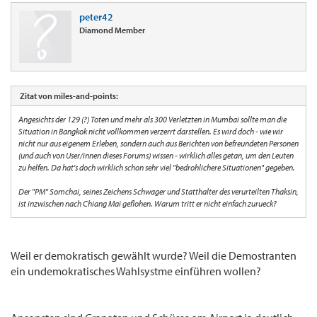
peter42
Diamond Member
Zitat von miles-and-points:
Angesichts der 129 (?) Toten und mehr als 300 Verletzten in Mumbai sollte man die
Situation in Bangkok nicht vollkommen verzerrt darstellen. Es wird doch - wie wir
nicht nur aus eigenem Erleben, sondern auch aus Berichten von befreundeten Personen
(und auch von User/innen dieses Forums) wissen - wirklich alles getan, um den Leuten
zu helfen. Da hat's doch wirklich schon sehr viel "bedrohlichere Situationen" gegeben.
Der "PM" Somchai, seines Zeichens Schwager und Statthalter des verurteilten Thaksin,
ist inzwischen nach Chiang Mai geflohen. Warum tritt er nicht einfach zurueck?
Weil er demokratisch gewählt wurde? Weil die Demostranten
ein undemokratisches Wahlsystme einführen wollen?