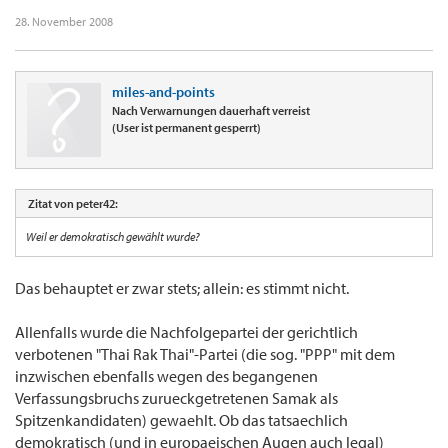
28. November 2008
miles-and-points
Nach Verwarnungen dauerhaft verreist
(User ist permanent gesperrt)
Zitat von peter42:
Weil er demokratisch gewählt wurde?
Das behauptet er zwar stets; allein: es stimmt nicht.
Allenfalls wurde die Nachfolgepartei der gerichtlich
verbotenen "Thai Rak Thai"-Partei (die sog. "PPP" mit dem
inzwischen ebenfalls wegen des begangenen
Verfassungsbruchs zurueckgetretenen Samak als
Spitzenkandidaten) gewaehlt. Ob das tatsaechlich
demokratisch (und in europaeischen Augen auch legal)