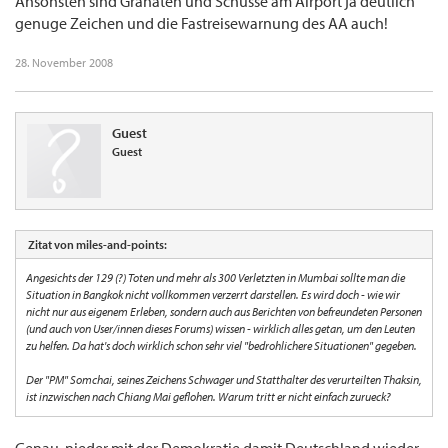
Ansonsten sind Granaten und Schüsse am Airport ja deutlich
genuge Zeichen und die Fastreisewarnung des AA auch!
28. November 2008
Guest
Guest
Zitat von miles-and-points:
Angesichts der 129 (?) Toten und mehr als 300 Verletzten in Mumbai sollte man die
Situation in Bangkok nicht vollkommen verzerrt darstellen. Es wird doch - wie wir
nicht nur aus eigenem Erleben, sondern auch aus Berichten von befreundeten Personen
(und auch von User/innen dieses Forums) wissen - wirklich alles getan, um den Leuten
zu helfen. Da hat's doch wirklich schon sehr viel "bedrohlichere Situationen" gegeben.
Der "PM" Somchai, seines Zeichens Schwager und Statthalter des verurteilten Thaksin,
ist inzwischen nach Chiang Mai geflohen. Warum tritt er nicht einfach zurueck?