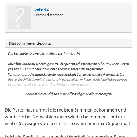
peter42
Diamond Member
Zitat von miles-and-points:
Das behauptet er zwar stets; allein: es stimmt nicht.
Allenfalls wurde die Nachfolgepartei der gerichtlich verbotenen "Thai Rak Thai"-Partei
(die sog. "PPP" mit dem inzwischen ebenfalls wegen des begangenen
Verfassungsbruchs zurueckgetretenen Samak als Spitzenkandidaten) gewaehlt. Ob
das tatsaechlich demokratisch (und in europaeischen Augen auch legal) abgegangen
ist, werden wieder einmal die Gerichte beurteilen muessen.
Klicke in dieses Feld, um es in vollständiger Größe anzuzeigen.
Da Schwager Somchai wohl genau weiss, dass aller Wahrscheinlichkeit auch "seine"
PPP wegen Wahlbetrugs und Stimmenkaufs (vor allem in den aermeren Gebieten des
Nordostens) schon bald verboten und ueber ihn und einige seiner Mitstreiter ein 5-
Die Partei hat nunmal die meisten Stimmen bekommen und
jaehriges Betaetigungsverbot als Politiker verhaengt werden wird, hat Thaksin im Exil
würde sie bei Neuwahlen auch wieder bekommen. Und nur
schon wieder neue Plaene (mit "neuer Partei" und neuem PM-Kandidaten - diesmal
wohl einem Cousin des verurteilten Ex-PM) ausgeheckt, um das Land weiter ins Chaos
weil er Schwager von Taksin ist - so was nennt man Sippenhaft.
zu treiben.
Es ist ein Konflikt zwischen der Mehrheit (auf dem land) und
Sein Kalkuel wird wohl sein: Irgendwann haben die Leute genug und rufen nach dem