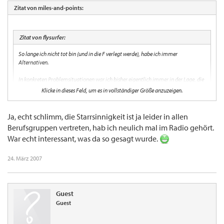
Zitat von miles-and-points:
Zitat von flysurfer:
So lange ich nicht tot bin (und in die F verlegt werde), habe ich immer
Alternativen.
In konkreten Problemsituationen war ich bisher eigentlich immer in der Lage, die
LH-Crews zur konstruktiven Mitarbeit zu bewegen. Alles eine Frage der
Klicke in dieses Feld, um es in vollständiger Größe anzuzeigen.
Psycholgie.
Ja, echt schlimm, die Starrsinnigkeit ist ja leider in allen
:lol: LOL :lol:
Berufsgruppen vertreten, hab ich neulich mal im Radio gehört.
War echt interessant, was da so gesagt wurde.
Aber bei manchen FA wirst selbst Du mit bloßer "Psycholgie" nicht weiterkommen.
Die sind oftmals derartig starrsinnig, daß es schon fast an eine Krankheit gemahnt.
24. März 2007
Guest
Guest