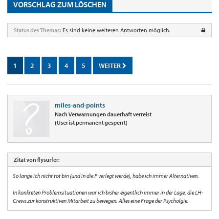
VORSCHLAG ZUM LÖSCHEN
Status des Themas:
Es sind keine weiteren Antworten möglich.
1
2
3
4
5
WEITER
miles-and-points
Nach Verwarnungen dauerhaft verreist
(User ist permanent gesperrt)
Zitat von flysurfer:
So lange ich nicht tot bin (und in die F verlegt werde), habe ich immer Alternativen.
In konkreten Problemsituationen war ich bisher eigentlich immer in der Lage, die LH-
Crews zur konstruktiven Mitarbeit zu bewegen. Alles eine Frage der Psycholgie.