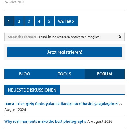
24. März 2007
1
2
3
4
5
WEITER
Status des Themas:
Es sind keine weiteren Antworten möglich.
Jetzt registrieren!
BLOG
TOOLS
FORUM
NEUESTE DISKUSSIONEN
Hansı 1xbet giriş funksiyaları istifadəçi təcrübəsini yaxşılaşdırır?
8.
August 2026
Why real moments make the best photographs
7. August 2026