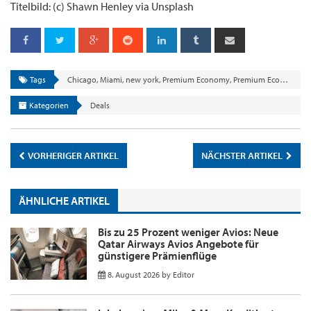
Titelbild: (c) Shawn Henley via Unsplash
Tags
Chicago
,
Miami
,
new york
,
Premium Economy
,
Premium Economy Class
Kategorien
Deals
VORHERIGER ARTIKEL
NÄCHSTER ARTIKEL
ÄHNLICHE ARTIKEL
Bis zu 25 Prozent weniger Avios: Neue
Qatar Airways Avios Angebote für
günstigere Prämienflüge
8. August 2026
by
Editor