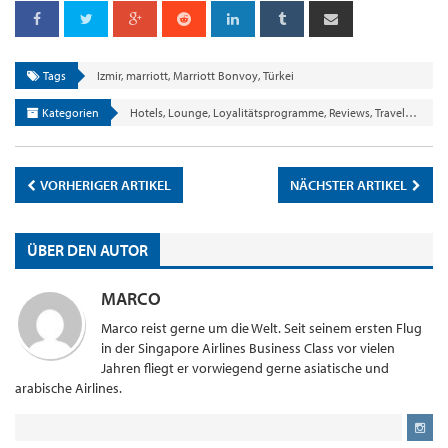
Tags
Izmir
,
marriott
,
Marriott Bonvoy
,
Türkei
Kategorien
Hotels
,
Lounge
,
Loyalitätsprogramme
,
Reviews
,
Travel&Lifestyle
VORHERIGER ARTIKEL
NÄCHSTER ARTIKEL
ÜBER DEN AUTOR
MARCO
Marco reist gerne um die Welt. Seit seinem ersten Flug
in der Singapore Airlines Business Class vor vielen
Jahren fliegt er vorwiegend gerne asiatische und
arabische Airlines.