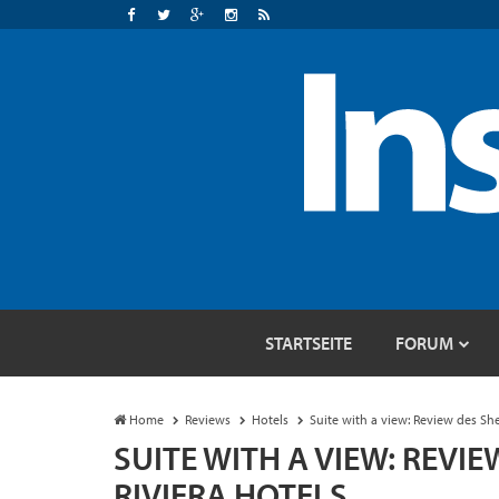
STARTSEITE
FORUM
Home
Reviews
Hotels
Suite with a view: Review des Sh
SUITE WITH A VIEW: REV
RIVIERA HOTELS