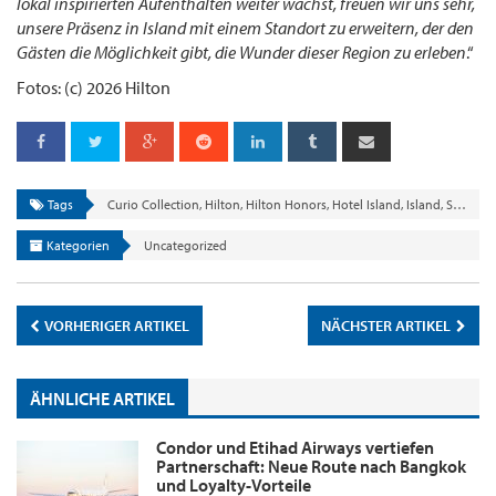
lokal inspirierten Aufenthalten weiter wächst, freuen wir uns sehr,
unsere Präsenz in Island mit einem Standort zu erweitern, der den
Gästen die Möglichkeit gibt, die Wunder dieser Region zu erleben
.“
Fotos: (c) 2026 Hilton
Tags
Curio Collection
,
Hilton
,
Hilton Honors
,
Hotel Island
,
Island
,
Skáld Akureyri
Kategorien
Uncategorized
VORHERIGER ARTIKEL
NÄCHSTER ARTIKEL
ÄHNLICHE ARTIKEL
Condor und Etihad Airways vertiefen
Partnerschaft: Neue Route nach Bangkok
und Loyalty-Vorteile