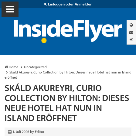
Einloggen oder Anmelden
Home
Uncategorized
Skáld Akureyri, Curio Collection by Hilton: Dieses neue Hotel hat nun in Island
eröffnet
SKÁLD AKUREYRI, CURIO
COLLECTION BY HILTON: DIESES
NEUE HOTEL HAT NUN IN
ISLAND ERÖFFNET
1. Juli 2026
by
Editor