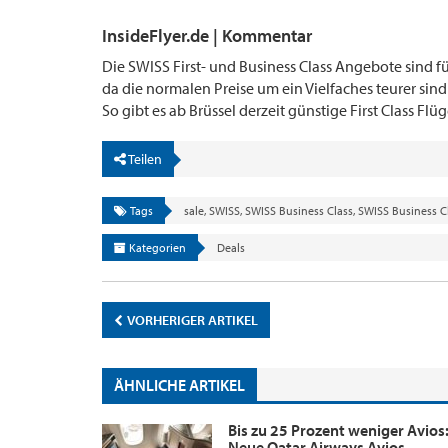
InsideFlyer.de | Kommentar
Die SWISS First- und Business Class Angebote sind fü
da die normalen Preise um ein Vielfaches teurer sind
So gibt es ab Brüssel derzeit günstige First Class Fl
Teilen
Tags
sale
,
SWISS
,
SWISS Business Class
,
SWISS Business C
Kategorien
Deals
VORHERIGER ARTIKEL
ÄHNLICHE ARTIKEL
Bis zu 25 Prozent weniger Avios
Neue Qatar Airways Avios