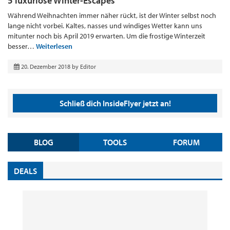
5 luxuriöse Winter-Escapes
Während Weihnachten immer näher rückt, ist der Winter selbst noch
lange nicht vorbei. Kaltes, nasses und windiges Wetter kann uns
mitunter noch bis April 2019 erwarten. Um die frostige Winterzeit
besser…
Weiterlesen
20. Dezember 2018
by
Editor
Schließ dich InsideFlyer jetzt an!
BLOG
TOOLS
FORUM
DEALS