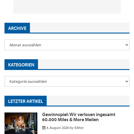
29. Juli 2026
2. Juni 2026
18. Mai 2026
9. Januar 2026
by
by
by
by
Editor
Editor
Editor
Editor
ARCHIVE
KATEGORIEN
LETZTER ARTIKEL
Gewinnspiel: Wir verlosen ingesamt
60.000 Miles & More Meilen
4. August 2026
by
Editor