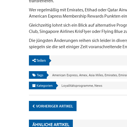
transferieren.
Wer regelmäßig mit Emirates, Etihad oder Qatar Airwa
American Express Membership Rewards Punkten eine
Gleichzeitig lohnt sich ein Blick auf alternative Pro
Club, Singapore Airlines KrisFlyer oder Flying Blue z
Die jüngsten Änderungen reihen sich leider in div
spiegeln sie die seit einiger Zeit voranschreitende
Teilen
Tags
American Express
,
Amex
,
Asia Miles
,
Emirates
,
Emira
Kategorien
Loyalitätsprogramme
,
News
VORHERIGER ARTIKEL
ÄHNLICHE ARTIKEL