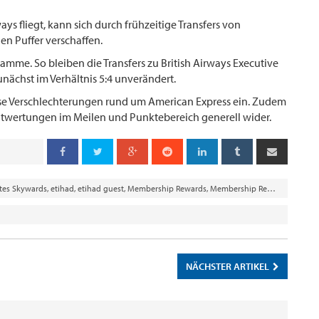
ys fliegt, kann sich durch frühzeitige Transfers von
n Puffer verschaffen.
gramme. So bleiben die Transfers zu British Airways Executive
unächst im Verhältnis 5:4 unverändert.
erse Verschlechterungen rund um American Express ein. Zudem
 Entwertungen im Meilen und Punktebereich generell wider.
tes Skywards
,
etihad
,
etihad guest
,
Membership Rewards
,
Membership Rewards Punkte
NÄCHSTER ARTIKEL