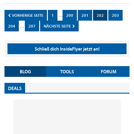
VORHERIGE SEITE
1
…
200
201
202
203
204
…
207
NÄCHSTE SEITE
Schließ dich InsideFlyer jetzt an!
BLOG
TOOLS
FORUM
DEALS