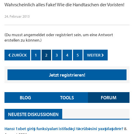
Wahrscheinlich alles Fake! Wie die Handtaschen der Voristen!
24. Februar 2013
(Du musst angemeldet oder registriert sein, um eine Antwort
erstellen zu können.)
ZURÜCK
1
2
3
4
5
WEITER
Jetzt registrieren!
BLOG
TOOLS
FORUM
NEUESTE DISKUSSIONEN
Hansı 1xbet giriş funksiyaları istifadəçi təcrübəsini yaxşılaşdırır?
8.