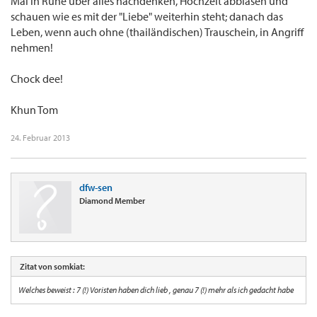
Mal in Ruhe über alles nachdenken, Hochzeit abblasen und
schauen wie es mit der "Liebe" weiterhin steht; danach das
Leben, wenn auch ohne (thailändischen) Trauschein, in Angriff
nehmen!
Chock dee!
Khun Tom
24. Februar 2013
dfw-sen
Diamond Member
Zitat von somkiat:
Welches beweist : 7 (!) Voristen haben dich lieb , genau 7 (!) mehr als ich gedacht habe