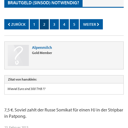
BRAUTGELD (SINSOD) NOTWENDIG?
ZURÜCK
1
2
3
4
5
WEITER
Alpenmilch
Gold Member
Zitat von hansklein:
Wieviel Euro sind 300 THB ??
7,5 €. Soviel zahlt der Russe Somikat für einen HJ in der Stripbar
in Patpong.
23. Februar 2013