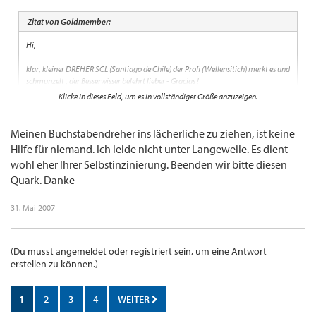
Zitat von Goldmember:
Hi,
klar, kleiner DREHER SCL (Santiago de Chile) der Profi (Wellensitich) merkt es und
schmunzelt , der Besserwisser belehrt lieber - Gracias !
Klicke in dieses Feld, um es in vollständiger Größe anzuzeigen.
Ich bin jetzt sehr motiviert, Dir zu helfen. Herzlichen Dank für die freundlichen Zeilen.
:roll:
Meinen Buchstabendreher ins lächerliche zu ziehen, ist keine
Hilfe für niemand. Ich leide nicht unter Langeweile. Es dient
HTB.
wohl eher Ihrer Selbstinzinierung. Beenden wir bitte diesen
Quark. Danke
31. Mai 2007
(Du musst angemeldet oder registriert sein, um eine Antwort
erstellen zu können.)
1
2
3
4
WEITER