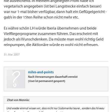
nie ausreichend. In meinem angelegten Profil habe ich
vegetarisch angegeben (ist bei Langstrecke einfach besser)
war nur 1-mal bisher verfügbar, dann halt ein Geflügelgericht -
gab’s in der 15ten Reihe schon nicht mehr etc.
Es währe schön LH würde Iberia übernehmen und beide
Vielfliegerprograme zusammen führen. Das erscheint mit
jedoch als Wunschdenken. Da müsste man wohl richtig Geld
reinpumpen, die Aktionäre würde es wohl nicht erfreuen.
31. Mai 2007
miles-and-points
Nach Verwarnungen dauerhaft verreist
(User ist permanent gesperrt)
Zitat von Mennix:
Und wieder einmal wissen wir, dass nicht nur Südamerika teurer , sondern das Niveau