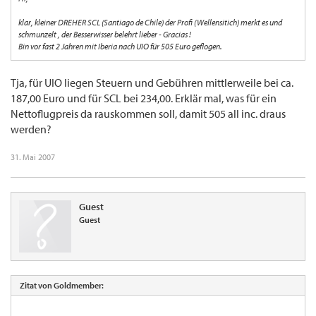
klar, kleiner DREHER SCL (Santiago de Chile) der Profi (Wellensitich) merkt es und
schmunzelt , der Besserwisser belehrt lieber - Gracias !
Bin vor fast 2 Jahren mit Iberia nach UIO für 505 Euro geflogen.
Tja, für UIO liegen Steuern und Gebühren mittlerweile bei ca.
187,00 Euro und für SCL bei 234,00. Erklär mal, was für ein
Nettoflugpreis da rauskommen soll, damit 505 all inc. draus
werden?
31. Mai 2007
Guest
Guest
Zitat von Goldmember: