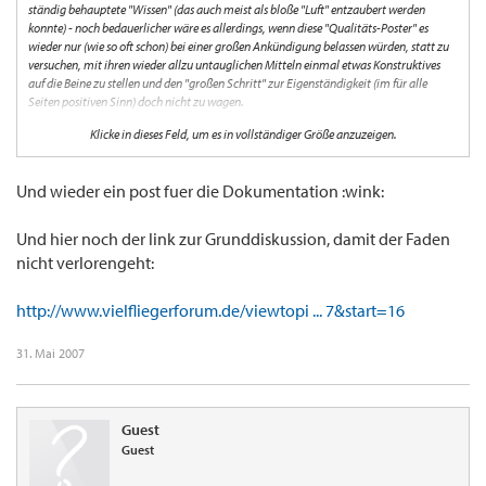
ständig behauptete "Wissen" (das auch meist als bloße "Luft" entzaubert werden
konnte) - noch bedauerlicher wäre es allerdings, wenn diese "Qualitäts-Poster" es
wieder nur (wie so oft schon) bei einer großen Ankündigung belassen würden, statt zu
versuchen, mit ihren wieder allzu untauglichen Mitteln einmal etwas Konstruktives
auf die Beine zu stellen und den "großen Schritt" zur Eigenständigkeit (im für alle
Seiten positiven Sinn) doch nicht zu wagen.
Klicke in dieses Feld, um es in vollständiger Größe anzuzeigen.
Wie nannte man dieses "Schießen" nochmal?
*seufz*
Und wieder ein post fuer die Dokumentation :wink:
Und hier noch der link zur Grunddiskussion, damit der Faden
nicht verlorengeht:
http://www.vielfliegerforum.de/viewtopi ... 7&start=16
31. Mai 2007
Guest
Guest