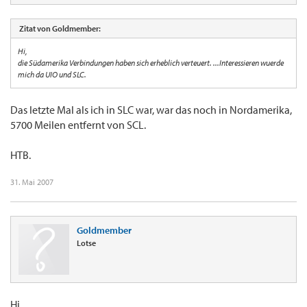
Zitat von Goldmember:
Hi,
die Südamerika Verbindungen haben sich erheblich verteuert. ...Interessieren wuerde
mich da UIO und SLC.
Das letzte Mal als ich in SLC war, war das noch in Nordamerika,
5700 Meilen entfernt von SCL.
HTB.
31. Mai 2007
Goldmember
Lotse
Hi,