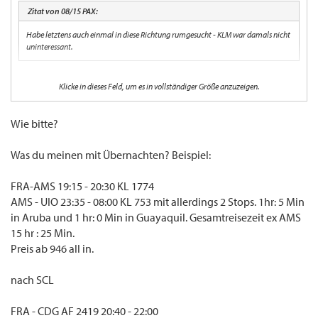
Zitat von 08/15 PAX:
Habe letztens auch einmal in diese Richtung rumgesucht - KLM war damals nicht
uninteressant.
Klicke in dieses Feld, um es in vollständiger Größe anzuzeigen.
Ja, die Route führt alledings immer über AMS (~ 1600 €) + Übernachtung das kostet
zusätzlich 12 Stunden Zeit.
Wie bitte?
Gruß
Was du meinen mit Übernachten? Beispiel:
Goldi
FRA-AMS 19:15 - 20:30 KL 1774
AMS - UIO 23:35 - 08:00 KL 753 mit allerdings 2 Stops. 1hr: 5 Min
in Aruba und 1 hr: 0 Min in Guayaquil. Gesamtreisezeit ex AMS
15 hr : 25 Min.
Preis ab 946 all in.
nach SCL
FRA - CDG AF 2419 20:40 - 22:00