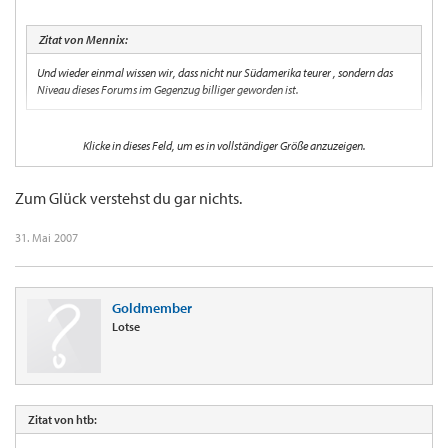
Zitat von Mennix:
Und wieder einmal wissen wir, dass nicht nur Südamerika teurer , sondern das
Niveau dieses Forums im Gegenzug billiger geworden ist.
Ja, leider.
Klicke in dieses Feld, um es in vollständiger Größe anzuzeigen.
Aber diese "Qualitäts-Poster" haben ja nun angekündigt, einen angeblich eigenen
Versuch zu starten (und betreiben schon einige Zeit heftigst "Fishing" für dieses
"anständige" Forum :lol: ).
Zum Glück verstehst du gar nichts.
Damit bleibt Hoffnung, daß sich das Niveau hier doch wieder schon sehr bald
31. Mai 2007
gewaltig heben wird. 8)
Goldmember
Lotse
Zitat von htb: