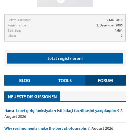
Letzte Aktivität:
13. Mai 2016
Registriert seit:
2. Dezember 2006
Beiträge:
1.664
Likes:
2
Jetzt registrieren!
BLOG
TOOLS
FORUM
NEUESTE DISKUSSIONEN
Hansı 1xbet giriş funksiyaları istifadəçi təcrübəsini yaxşılaşdırır?
8.
August 2026
Why real moments make the best photographs
7. August 2026