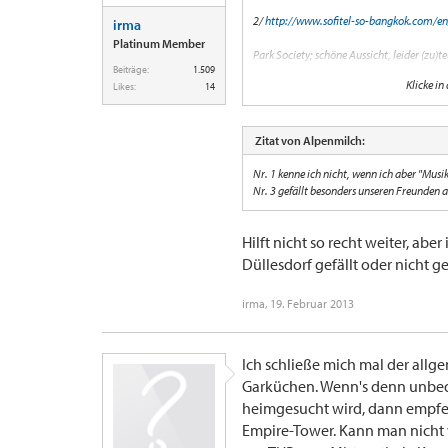
2/
http://www.sofitel-so-bangkok.com/en
irma
Platinum Member
Park Society; schöne Aussicht, leider (zu)te
Beiträge:
1.509
Klicke in
Likes:
14
3/
http://www.hotelmusebangkok.com/res
Speakeasy, auch Top Aussicht. Hier rechtze
Zitat von Alpenmilch:
Nr. 1 kenne ich nicht, wenn ich aber "Musik
Nr. 3 gefällt besonders unseren Freunden au
Hilft nicht so recht weiter, ab
Düllesdorf gefällt oder nicht gef
irma
,
19. Februar 2013
Ich schließe mich mal der allg
Garküchen. Wenn's denn unbedin
heimgesucht wird, dann empfe
Empire-Tower. Kann man nicht 