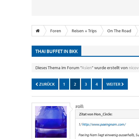
Foren
Reisen + Trips
On The Road
THAI BUFFET IN BKK
Dieses Thema im Forum "
Asien
" wurde erstellt von
nicov
ZURÜCK
1
2
3
4
WEITER
:roll:
Zitat von Hon_Circle:
1/
http://www.paeingnam.com/
Pae Ing Nam liegt einwenig ausserhalb, S