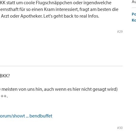
Au
 BKK statt um coole Flugschnäppchen oder irgendwelche
 ernsthaft für so einen Kram interessiert, fragt am besten die
Po
rzt oder Apotheker. Let's geht back to real Infos.
K
#29
 BKK?
e meisten von uns hin, auch wenn es hier nicht gesagt wird)
 ++.
orum/showt ... bendbuffet
#30