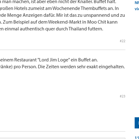
man machen, ist aber eben nicht der Knaller. Buffet halt.
NF
großen Hotels zumeist am Wochenende Thembuffets an. In
vi
jede Menge Anzeigen dafür. Mir ist das zu unspannend und zu
en. Zum Beispiel auf dem Weekend-Markt in Moo Chit kann
n einmal authentisch quer durch Thailand futtern.
#22
seinem Restaurant "Lord Jim Loge" ein Buffet an.
tränke) pro Person. Die Zeiten werden sehr exakt eingehalten.
#23
15