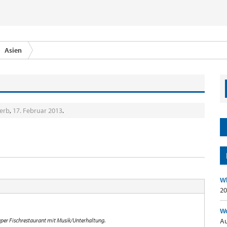
Asien
erb
,
17. Februar 2013
.
Wh
20
Wo
uper Fischrestaurant mit Musik/Unterhaltung.
Au