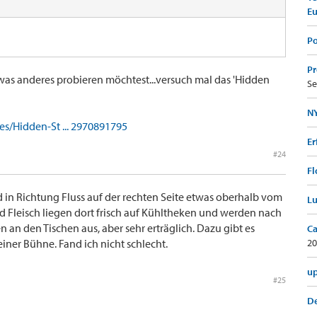
E
Po
Pr
as anderes probieren möchtest...versuch mal das 'Hidden
Se
NY
s/Hidden-St ... 2970891795
Er
#24
Fl
d in Richtung Fluss auf der rechten Seite etwas oberhalb vom
Lu
d Fleisch liegen dort frisch auf Kühltheken und werden nach
n an den Tischen aus, aber sehr erträglich. Dazu gibt es
Ca
einer Bühne. Fand ich nicht schlecht.
20
up
#25
De