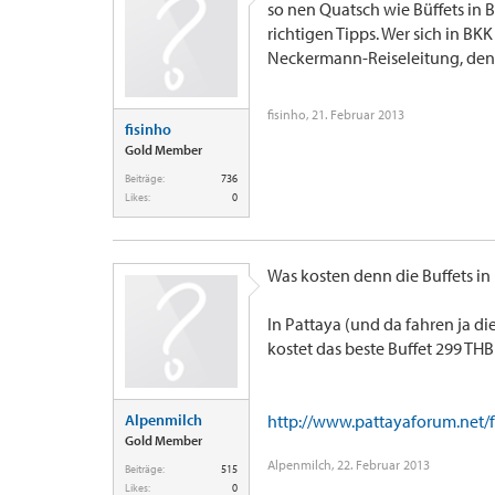
so nen Quatsch wie Büffets in
richtigen Tipps. Wer sich in BKK
Neckermann-Reiseleitung, den A
fisinho
,
21. Februar 2013
fisinho
Gold Member
Beiträge:
736
Likes:
0
Was kosten denn die Buffets in
In Pattaya (und da fahren ja di
kostet das beste Buffet 299 THB
Alpenmilch
http://www.pattayaforum.net/f
Gold Member
Alpenmilch
,
22. Februar 2013
Beiträge:
515
Likes:
0