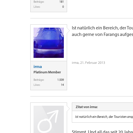
Beiträge:
181
Likes:
0
Ist natürlich ein Bereich, der
auch gerne von Farangs aufges
irma
,
21. Februar 2013
irma
Platinum Member
Beiträge:
1.509
Likes:
14
Zitat von irma:
Ist natürlich ein Bereich, der Touristen 
Stimmt. Und all das seit 20 Jahr