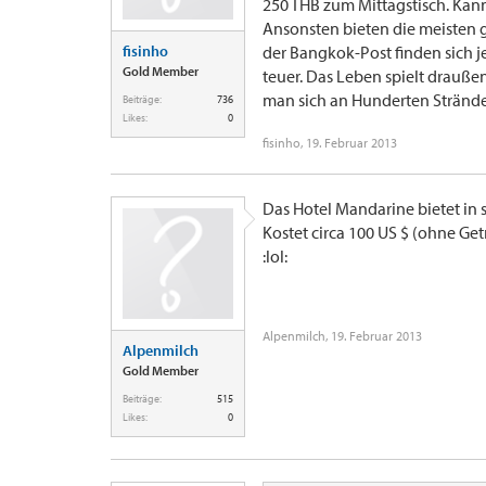
250 THB zum Mittagstisch. Kann 
Ansonsten bieten die meisten 
fisinho
der Bangkok-Post finden sich 
Gold Member
teuer. Das Leben spielt drauß
man sich an Hunderten Strände
Beiträge:
736
Likes:
0
fisinho
,
19. Februar 2013
Das Hotel Mandarine bietet in 
Kostet circa 100 US $ (ohne Ge
:lol:
Alpenmilch
,
19. Februar 2013
Alpenmilch
Gold Member
Beiträge:
515
Likes:
0