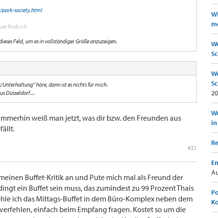
/park-society.html
Wi
mö
uer finde ich
 dieses Feld, um es in vollständiger Größe anzuzeigen.
taurants/speakeasy/
We
Sc
itig reservieren, 1 Woche im vorraus!!!
We
Sc
/Unterhaltung" höre, dann ist es nichts für mich.
20
s Düsseldorf ...
Wo
er immerhin weiß man jetzt, was dir bzw. den Freunden aus
in
ällt.
Re
#21
Em
Au
emeinen Buffet-Kritik an und Pute mich mal als Freund der
gt ein Buffet sein muss, das zumindest zu 99 Prozent Thais
Po
hle ich das Mittags-Buffet in dem Büro-Komplex neben dem
K
verfehlen, einfach beim Empfang fragen. Kostet so um die