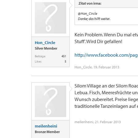
Zitat von irma:
@Hon_Circle
Danke; das hilft weiter.
Kein Problem. Wenn Du mal etw
Stuff'. Wird Dir gefallen!
Hon_Circle
Silver Member
http://www.facebook.com/page
Beiträge:
451
Likes:
5
Hon_Circle
,
19. Februar 2013
Silom Village an der Silom Roa
Lebua. Fisch, Meeresfrüchte un
Wunsch zubereitet. Preise liege
traditionelle Tanzeinlagen auf 
meilenheini
,
21. Februar 2013
meilenheini
Bronze Member