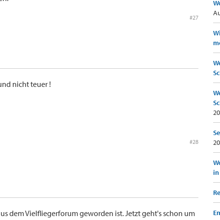
Wo
Au
#27
Wi
mö
We
Sc
und nicht teuer !
We
Sc
20
Se
#28
20
Wo
in
Re
aus dem Vielfliegerforum geworden ist. Jetzt geht's schon um
Em