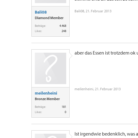
Bali08
,
21. Februar 2013
Bali08
Diamond Member
Beiträge:
4.468
Likes:
248
aber das Essen ist trotzdem ok 
meilenheini
,
21. Februar 2013
meilenheini
Bronze Member
Beiträge:
181
Likes:
0
Ist irgendwie bedenklich, was 