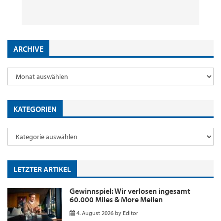
29. Juli 2026
2. Juni 2026
18. Mai 2026
9. Januar 2026
by
by
by
by
Editor
Editor
Editor
Editor
ARCHIVE
KATEGORIEN
LETZTER ARTIKEL
Gewinnspiel: Wir verlosen ingesamt
60.000 Miles & More Meilen
4. August 2026
by
Editor