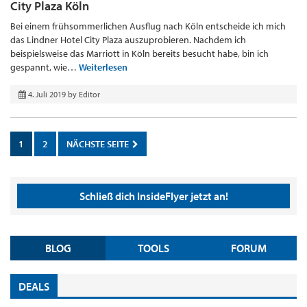
City Plaza Köln
Bei einem frühsommerlichen Ausflug nach Köln entscheide ich mich
das Lindner Hotel City Plaza auszuprobieren. Nachdem ich
beispielsweise das Marriott in Köln bereits besucht habe, bin ich
gespannt, wie…
Weiterlesen
4. Juli 2019
by
Editor
1
2
NÄCHSTE SEITE
Schließ dich InsideFlyer jetzt an!
BLOG
TOOLS
FORUM
DEALS