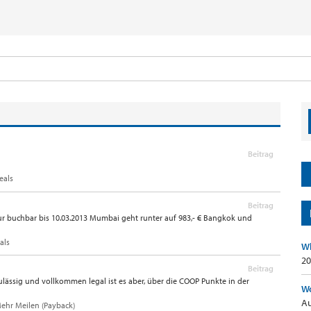
Beitrag
eals
Beitrag
nur buchbar bis 10.03.2013 Mumbai geht runter auf 983,- € Bangkok und
als
Wh
20
Beitrag
 Zulässig und vollkommen legal ist es aber, über die COOP Punkte in der
Wo
Au
Mehr Meilen (Payback)