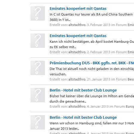
Emirates kooperiert mit Qantas
In C ist Quantas nur teurer als BA und China Southe
3600) In Y ist...
Erstellt von:
altstadthro
,
3. Februar 2013
im Forum:
Emi
Emirates kooperiert mit Qantas
Kann ich nicht bestätigen, ab April kostet Hamburg-Du
zu EK selber mit...
Erstellt von:
altstadthro
,
2. Februar 2013
im Forum:
Emi
Prämienbuchung DUS - BKK ggfls. ret. BKK - FN
Die Thai ist aktuell noch nicht geladen in den einsc
versuchen.
Erstellt von:
altstadthro
,
21. Januar 2013
im Forum:
Bes
Berlin - Hotel mit bester Club Lounge
Bisher hat keiner über die Lounge im Hilton am Genda
durch die gewachsene...
Erstellt von:
altstadthro
,
4. Januar 2013
im Forum:
Euro
Berlin - Hotel mit bester Club Lounge
Wenn wir schon in Hamburg sind, fallen mir nur 3 Hote
Januar 2013 leider...
Erstellt von:
altstadthro
,
4. Januar 2013
im Forum:
Euro