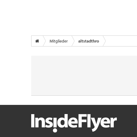
Mitglieder
altstadthro