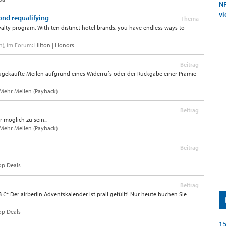
NF
vi
ond requalifying
Thema
lty program. With ten distinct hotel brands, you have endless ways to
en), im Forum:
Hilton | Honors
Beitrag
 zugekaufte Meilen aufgrund eines Widerrufs oder der Rückgabe einer Prämie
 Mehr Meilen (Payback)
Beitrag
 möglich zu sein...
 Mehr Meilen (Payback)
Beitrag
op Deals
Beitrag
* Der airberlin Adventskalender ist prall gefüllt! Nur heute buchen Sie
op Deals
15