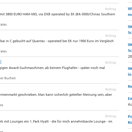
Wi
Beitrag
rn mit 3800 EURO HAM-MEL via DXB operated by EK (BA-3000/Chinas Southern
mö
rates
We
Sc
Beitrag
bai in C gebucht auf Quantas - operated bei EK nur 1900 Euro im Vergleich
We
Sc
rates
20
C
Beitrag
hlägigen Award-Suchmaschinen, ab keinem Flughafen - später noch mal
Wo
in
ser Buchen
Re
Beitrag
rmenmarkt geschrieben. Man kann sicherlich geteilter Meinung sein, aber
Em
Au
pa
Beitrag
Po
ls mit Lounges ein 1. Park Hyatt - die für mich annehmbarste Lounge - im
K
pa