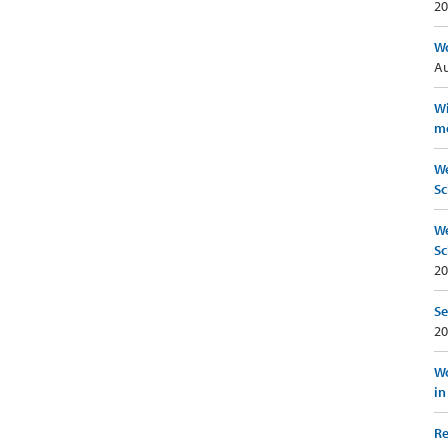
20
Wo
Au
Wi
mö
We
Sc
We
Sc
20
Se
20
Wo
in
Re