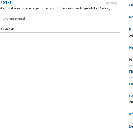
.2013)
Beitrag
E
nd ich habe mich in einigen Interconti Hotels sehr wohl gefühlt - Madrid,
Po
InterContinental
ro suchen
Pr
Se
NY
Er
Fl
Lu
Ca
20
up
De