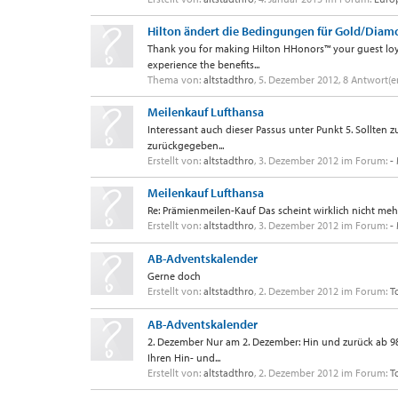
Hilton ändert die Bedingungen für Gold/Diam
Thank you for making Hilton HHonors™ your guest loya
experience the benefits...
Thema von:
altstadthro
,
5. Dezember 2012
, 8 Antwort(
Meilenkauf Lufthansa
Interessant auch dieser Passus unter Punkt 5. Sollten
zurückgegeben...
Erstellt von:
altstadthro
,
3. Dezember 2012
im Forum:
-
Meilenkauf Lufthansa
Re: Prämienmeilen-Kauf Das scheint wirklich nicht mehr
Erstellt von:
altstadthro
,
3. Dezember 2012
im Forum:
-
AB-Adventskalender
Gerne doch
Erstellt von:
altstadthro
,
2. Dezember 2012
im Forum:
T
AB-Adventskalender
2. Dezember Nur am 2. Dezember: Hin und zurück ab 98 €
Ihren Hin- und...
Erstellt von:
altstadthro
,
2. Dezember 2012
im Forum:
T