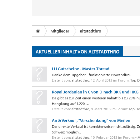
Mitglieder
altstadthro
AKTUELLER INHALT VON ALTSTADTHRO
LH Gutscheine - Master-Thread
Danke dem Tipgeber - funktionierte einwandfrei.
Erstellt von:
altstadthro
,
12. April 2013
im Forum:
Top D
Royal Jordanian in C von D nach BKK und HKG
Da gibt es zur Zeit einen weiteren Rabatt bis zu 25% 
Hongkong auf 1.220,-...
Erstellt von:
altstadthro
,
9. März 2013
im Forum:
Top De
An & Verkauf , "Verschenkung" von Meilen
Der direkte Verkauf ist korrekterweise nicht zulässig.
Schweiz möglich,...
Erstellt von:
altstadthro
,
10. Februar 2013
im Forum:
- 