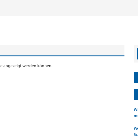
 die angezeigt werden können.
Wi
mö
We
Sc