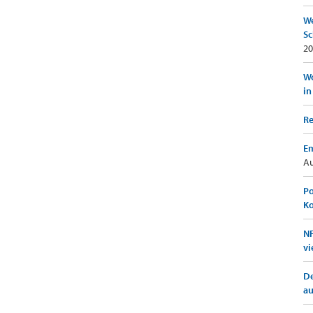
We
Sc
20
Wo
in
Re
Em
Au
Po
K
NF
vi
De
a