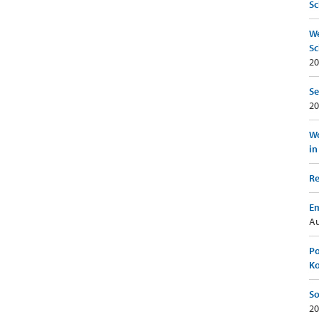
Sc
We
Sc
20
Se
20
Wo
in
Re
Em
Au
Po
K
So
20