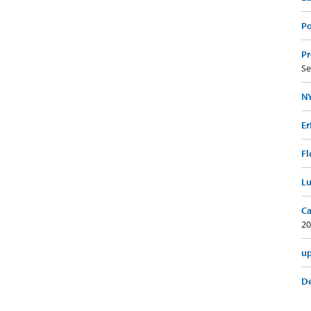
Po
Pr
Se
NY
Er
Fl
Lu
Ca
20
up
De