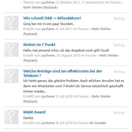
Thema von:
pscherer
,
3. Oktober 2011
, 11 Antwort(en), im Forum:
-
Mehr Meilen (Payback)
Wie schnell DKB -> Miles&More?
Beitrag
Ging bei mir in ein paar Stunden.
Erstellt von:
pscherer
,
6. Juli 2011
im Forum:
- Mehr Meilen
(Payback)
Meilen im T Punkt
Beitrag
Hallo, hat jemand infos, ob das Angebot noch gilt? Gruß
Erstellt von:
pscherer
,
10. August 2010
im Forum:
- Mehr Meilen
(Payback)
Welche Verträge sind am effektivsten bei der
Beitrag
Telekom ?
Ich hatte genau das gleiche Problem. Nach etlichen Anrufen hat es
dann ein Mitarbeiter vom T-Mobil GK Service tatsächlich geschafft.
Immer wieder...
Erstellt von:
pscherer
,
9. Juli 2010
im Forum:
- Mehr Meilen
(Payback)
M&M Award
Beitrag
Danke.
Erstellt von:
pscherer
,
8. Juli 2010
im Forum:
Air Canada