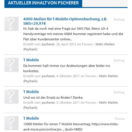
AKTUELLER INHALT VON PSCHERER
4000 Meilen für T-Mobile-Optionsbuchung, z.B.
Beitrag
SMS=29,97€
Hi, hab da noch mal eine Frage zur SMS Flat. Wenn ich 4
Handyverträge mit meiner M&M Nummer registriert habe und die
Flat über Kundencenter online...
Erstellt von:
pscherer
,
26. April 2012
im Forum:
- Mehr Meilen
(Payback)
T Mobile
Beitrag
Da kommen halt immer nur Andeutungen aber leider nix
konkretes.
Erstellt von:
pscherer
,
4. Oktober 2011
im Forum:
- Mehr Meilen
(Payback)
T Mobile
Beitrag
Und wo ist der Ersatz zu finden? Danke.
Erstellt von:
pscherer
,
3. Oktober 2011
im Forum:
- Mehr Meilen
(Payback)
T Mobile
Thema
15000 Meilen für einen T Mobile Neuvertrag. http://www.miles-
and-more.com/online/po ... &cid=18002