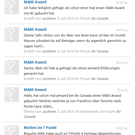
M&M Award
Beitrag
Ich habe lediglich gefragt, ob schon einer mal einen M&M Award
mit AC gebucht hat.
Erstellt von:
pscherer
,
6. Juli 2010
im Forum:
Air Canada
M&M Award
Beitrag
Danke. Sehr schlau von dir. Aber wer lesen kann ist klar im Vorteil.
Warum schreibst du auf Beiträge, wenn du eigentlich garnichts zu
sagen hast?...
Erstellt von:
pscherer
,
6. Juli 2010
im Forum:
Air Canada
M&M Award
Beitrag
Danke. Aber ich hab ja gefragt, ob schon jemand Erfahrungen
gemacht hat.
Erstellt von:
pscherer
,
6. Juli 2010
im Forum:
Air Canada
M&M Award
Thema
Hallo, hat schon mal jemand bei Air Canada einen M&M Award
gebucht? Möchte nächstes ja von Frankfurt über Toronto nach
Punta Cana. Gibts...
Thema von:
pscherer
,
5. Juli 2010
, 16 Antwort(en), im Forum:
Air
Canada
Meilen im T Punkt
Beitrag
Brauche Hilfe. Habe auch im T-Punkt 4 Verträge abgeschlossen.