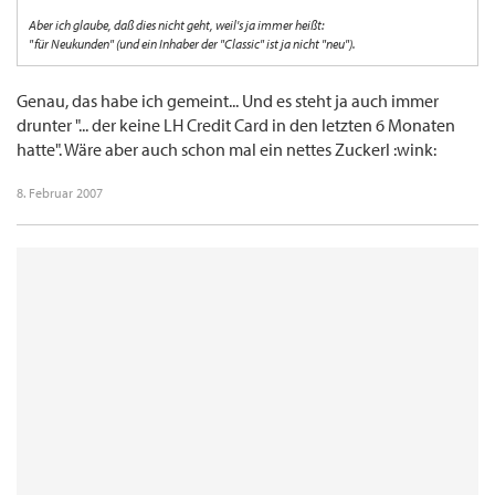
Aber ich glaube, daß dies nicht geht, weil's ja immer heißt:
"für Neukunden" (und ein Inhaber der "Classic" ist ja nicht "neu").
Genau, das habe ich gemeint... Und es steht ja auch immer
drunter "... der keine LH Credit Card in den letzten 6 Monaten
hatte". Wäre aber auch schon mal ein nettes Zuckerl :wink:
8. Februar 2007