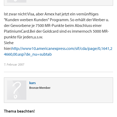
Ist zwar nicht Visa, aber Amex hat jetzt ein vernünftiges
"Kunden werben Kunden" Programm. So erhält der Werber u.
der Geworbene je 7500 MR-Punkte beim Abschluss einer
PlatiniumCard.Bei der Goldcard sind es immernoch 5000 MR-
punkte für jeden,u.s.w.
Siehe
hier:
http://www10.americanexpress.com/sif/cda/page/0,1641,2
4660,00.asp?de_nu=subtab
7. Februar 2007
kars
Bronze Member
Thema beachten!