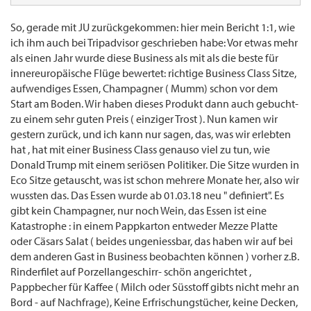
So, gerade mit JU zurückgekommen: hier mein Bericht 1:1, wie
ich ihm auch bei Tripadvisor geschrieben habe: Vor etwas mehr
als einen Jahr wurde diese Business als mit als die beste für
innereuropäische Flüge bewertet: richtige Business Class Sitze,
aufwendiges Essen, Champagner ( Mumm) schon vor dem
Start am Boden. Wir haben dieses Produkt dann auch gebucht-
zu einem sehr guten Preis ( einziger Trost ). Nun kamen wir
gestern zurück, und ich kann nur sagen, das, was wir erlebten
hat , hat mit einer Business Class genauso viel zu tun, wie
Donald Trump mit einem seriösen Politiker. Die Sitze wurden in
Eco Sitze getauscht, was ist schon mehrere Monate her, also wir
wussten das. Das Essen wurde ab 01.03.18 neu " definiert". Es
gibt kein Champagner, nur noch Wein, das Essen ist eine
Katastrophe : in einem Pappkarton entweder Mezze Platte
oder Cäsars Salat ( beides ungeniessbar, das haben wir auf bei
dem anderen Gast in Business beobachten können ) vorher z.B.
Rinderfilet auf Porzellangeschirr- schön angerichtet ,
Pappbecher für Kaffee ( Milch oder Süsstoff gibts nicht mehr an
Bord - auf Nachfrage), Keine Erfrischungstücher, keine Decken,