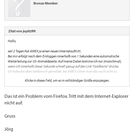
Bronze Member
Zitat von jopitz99:
Hallo,
seit 2 Tagen hat AMEX ja einen neuen Internetauftritt.
Bei mir erfolgt nach dem Einloggen innerhalb von 1 Sekunden eine automatische
Weiterleitung zur US-Anmeldeseite. Auf meine Daten komme ich nur (manchmal),
wenn ich innerhalb dieser Sekunde schnell genug auf den Link "Goldkarte" drücke.
Ich habe das eben telefonisch gemeldet, bei AMEX schien man das noch nicht zu
wissen.
Klicke in dieses Feld, um es in vollständiger Größe anzuzeigen.
Funktioniert das Einloggen bei Euch einwandfrei?
Das ist ein Problem vom Firefox. Tritt mit dem Internet-Explorer
Danke und Gruss jopitz
nicht auf.
Gruss
Jörg