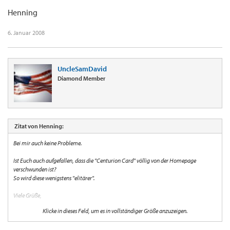
Henning
6. Januar 2008
UncleSamDavid
Diamond Member
Zitat von Henning:
Bei mir auch keine Probleme.
Ist Euch auch aufgefallen, dass die "Centurion Card" völlig von der Homepage
verschwunden ist?
So wird diese wenigstens "elitärer".
Viele Grüße,
Klicke in dieses Feld, um es in vollständiger Größe anzuzeigen.
Henning