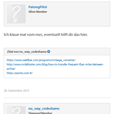
PatongPilot
Silver Member
Ich klaue mal vom nwc, eventuell hilft dir das hier.
Zitat von no_way_codeshares:
https://www.webflyer.com/programs/mileage_converter/
http://www.mileblaster.com/blog/how-to-transfer-frequent-flyer-miles-between-
airline/
https://points.com/#/
28. September 2015
no_way_codeshares
Diamond Member