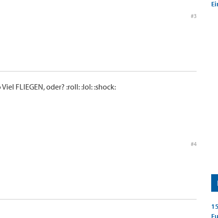
Ei
#3
iel FLIEGEN, oder? :roll: :lol: :shock:
#4
15
E