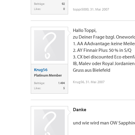
Beiträge:
92
Likes:
0
toppi5000
,
31. Mai 2007
Hallo Toppi,
zu Deiner Frage bzgl. Oneworl
1. AA AAdvantage: keine Meile
2. AY Finnair Plus: 50 % in S/Q
3. CX bei discounted Eco ebenf
IB, Malev oder Royal Jordanie
Krug56
Gruss aus Bielefeld
Platinum Member
Krug56
,
31. Mai 2007
Beiträge:
1.494
Likes:
5
Danke
und wie wird man OW Sapphire