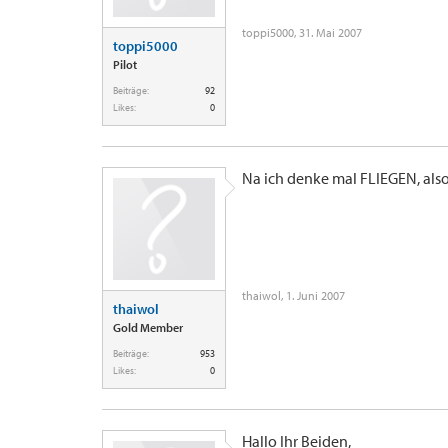
toppi5000
,
31. Mai 2007
toppi5000
Pilot
Beiträge:
92
Likes:
0
Na ich denke mal FLIEGEN, also V
thaiwol
,
1. Juni 2007
thaiwol
Gold Member
Beiträge:
953
Likes:
0
Hallo Ihr Beiden,