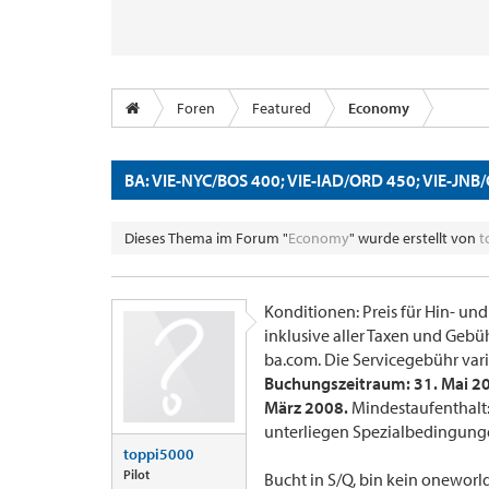
Foren
Featured
Economy
BA: VIE-NYC/BOS 400; VIE-IAD/ORD 450; VIE-JNB
Dieses Thema im Forum "
Economy
" wurde erstellt von
t
Konditionen: Preis für Hin- und
inklusive aller Taxen und Gebü
ba.com. Die Servicegebühr vari
Buchungszeitraum: 31. Mai 200
März 2008.
Mindestaufenthalt:
unterliegen Spezialbedingunge
toppi5000
Pilot
Bucht in S/Q, bin kein oneworl