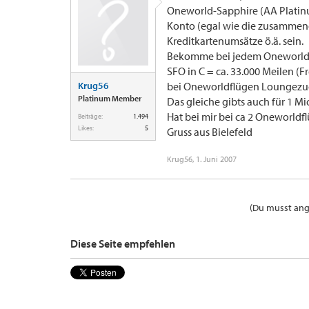
Oneworld-Sapphire (AA Platinu
Konto (egal wie die zusammen
Kreditkartenumsätze ö.ä. sein.
Bekomme bei jedem Oneworldfl
SFO in C = ca. 33.000 Meilen (F
Krug56
bei Oneworldflügen Loungezuga
Platinum Member
Das gleiche gibts auch für 1 M
Hat bei mir bei ca 2 Oneworldf
Beiträge:
1.494
Likes:
5
Gruss aus Bielefeld
Krug56
,
1. Juni 2007
(Du musst ange
Diese Seite empfehlen