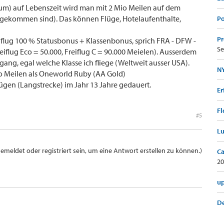
m) auf Lebenszeit wird man mit 2 Mio Meilen auf dem
gekommen sind). Das können Flüge, Hotelaufenthalte,
Po
Pr
ug 100 % Statusbonus + Klassenbonus, sprich FRA - DFW -
Se
reiflug Eco = 50.000, Freiflug C = 90.000 Meielen). Ausserdem
ng, egal welche Klasse ich fliege (Weltweit ausser USA).
NY
io Meilen als Oneworld Ruby (AA Gold)
lügen (Langstrecke) im Jahr 13 Jahre gedauert.
Er
Fl
#5
Lu
meldet oder registriert sein, um eine Antwort erstellen zu können.)
Ca
20
up
De