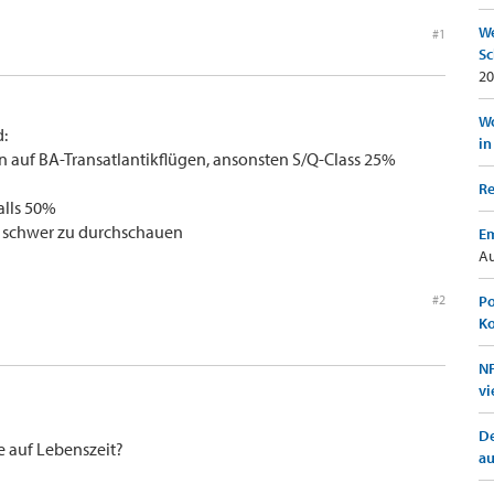
We
#1
Sc
20
Wo
d:
in
n auf BA-Transatlantikflügen, ansonsten S/Q-Class 25%
Re
alls 50%
n schwer zu durchschauen
Em
Au
#2
Po
K
NF
vi
De
 auf Lebenszeit?
a