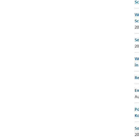
Sc
We
Sc
20
Se
20
Wo
in
Re
Em
Au
Po
K
So
20